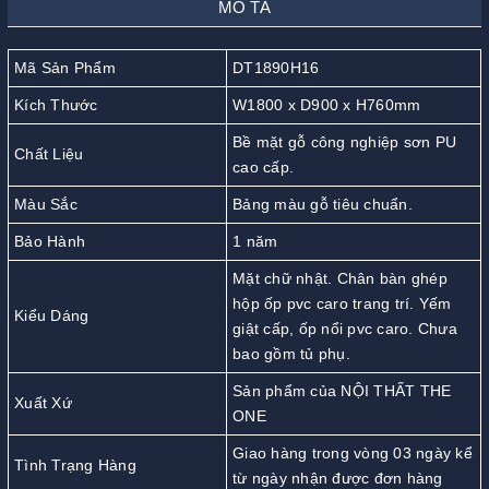
MÔ TẢ
Mã Sản Phẩm
DT1890H16
Kích Thước
W1800 x D900 x H760mm
Bề mặt gỗ công nghiệp sơn PU
Chất Liệu
cao cấp.
Màu Sắc
Bảng màu gỗ tiêu chuẩn.
Bảo Hành
1 năm
Mặt chữ nhật. Chân bàn ghép
hộp ốp pvc caro trang trí. Yếm
Kiểu Dáng
giật cấp, ốp nổi pvc caro. Chưa
bao gồm tủ phụ.
Sản phẩm của NỘI THẤT THE
Xuất Xứ
ONE
Giao hàng trong vòng 03 ngày kể
Tình Trạng Hàng
từ ngày nhận được đơn hàng