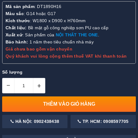
Mã sản phẩm
: DT1890H16
Màu sắc
: G14 hoặc G17
Kích thước
: W1800 x D900 x H760mm
Chất liệu:
Bề mặt gỗ công nghiệp sơn PU cao cấp
Xuất xứ
: Sản phẩm của
NỘI THẤT THE ONE
.
Bảo hành:
1 năm theo tiêu chuẩn nhà máy
Giá chưa bao gồm vận chuyển
Quý khách vui lòng cộng thêm thuế VAT khi thanh toán
Số lượng
–
+
THÊM VÀO GIỎ HÀNG
HÀ NỘI: 0902438438
TP. HCM: 0908597705