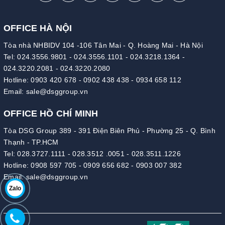
OFFICE HÀ NỘI
Tòa nhà NHBIDV 104 -106 Tân Mai - Q. Hoàng Mai - Hà Nội
Tel:
024.3556.9801
-
024.3556.1101
-
024.3218.1364
-
024.3220.2081
-
024.3220.2080
Hotline:
0903 420 678
-
0902 438 438
-
0934 658 112
Email:
sale@dsggroup.vn
OFFICE HỒ CHÍ MINH
Tòa DSG Group 389 - 391 Điện Biên Phủ - Phường 25 - Q. Bình
Thạnh - TP.HCM
Tel:
028.3727.1111
-
028.3512 .0051
-
028.3511.1226
Hotline:
0908 597 705
-
0909 656 682
-
0903 007 382
Email:
sale@dsggroup.vn
Zalo