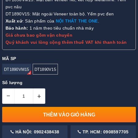
pvc nâu
DT1890V15: Mặt ngoài Veneer toàn bộ. Yếm pvc đen
Xuất xứ
: Sản phẩm của
NỘI THẤT THE ONE
.
Bảo hành:
1 năm theo tiêu chuẩn nhà máy
Giá chưa bao gồm vận chuyển
Quý khách vui lòng cộng thêm thuế VAT khi thanh toán
MÃ SP
DT1890VM15
DT1890V15
Số lượng
–
+
THÊM VÀO GIỎ HÀNG
HÀ NỘI: 0902438438
TP. HCM: 0908597705