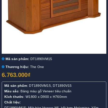
Mã sản phẩm:
DT1890VM15
Thương hiệu:
The One
6.763.000₫
Mã sản phẩm
: DT1890VM15, DT1890V15
Màu sắc
: Bảng màu gỗ Veneer tiêu chuẩn
Kích thước
: W1800 x D900 x H760mm
Chất liệu:
DT1890VM15: Mặt bàn Veneer N6, kết hợp Melamine. Yếm