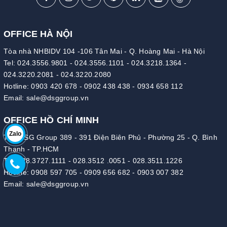
OFFICE HÀ NỘI
Tòa nhà NHBIDV 104 -106 Tân Mai - Q. Hoàng Mai - Hà Nội
Tel:
024.3556.9801
-
024.3556.1101
-
024.3218.1364
-
024.3220.2081
-
024.3220.2080
Hotline:
0903 420 678
-
0902 438 438
-
0934 658 112
Email:
sale@dsggroup.vn
OFFICE HỒ CHÍ MINH
Zalo
Tòa DSG Group 389 - 391 Điện Biên Phủ - Phường 25 - Q. Bình
Thạnh - TP.HCM
Tel:
028.3727.1111
-
028.3512 .0051
-
028.3511.1226
Hotline:
0908 597 705
-
0909 656 682
-
0903 007 382
Email:
sale@dsggroup.vn