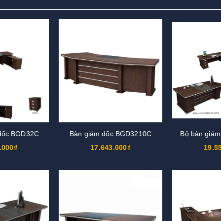
 đốc BGD32C
Bàn giám đốc BGD3210C
Bộ bàn giá
.000₫
17.643.000₫
19.5