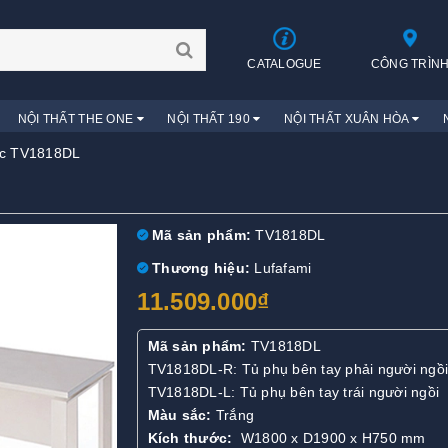
CATALOGUE
CÔNG TRÌN
NỘI THẤT THE ONE
NỘI THẤT 190
NỘI THẤT XUÂN HÒA
c TV1818DL
Mã sản phẩm:
TV1818DL
Thương hiệu:
Lufafami
11.509.000₫
Mã sản phẩm:
TV1818DL
TV1818DL-R: Tủ phụ bên tay phải người ngồi
TV1818DL-L: Tủ phụ bên tay trái người ngồi
Màu sắc:
Trắng
Kích thước:
W1800 x D1900 x H750 mm