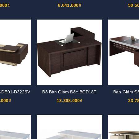
.000₫
8.041.000₫
50.5
BGDE01-D3229V
Bộ Bàn Giám Đốc BGD18T
Bàn Giám Đ
.000₫
13.368.000₫
23.7