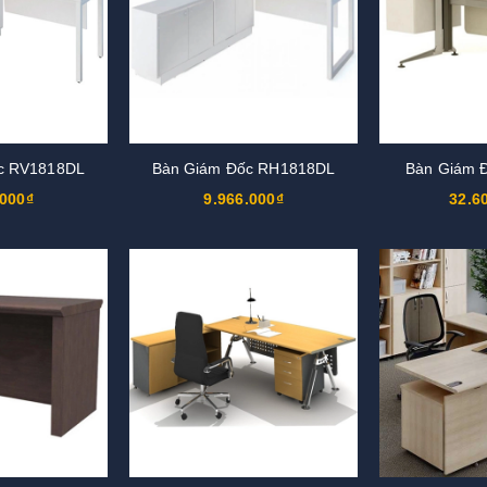
c RV1818DL
Bàn Giám Đốc RH1818DL
Bàn Giám 
.000₫
9.966.000₫
32.6