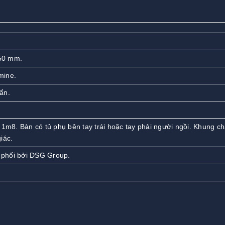
50 mm.
mine.
ẩn.
 1m8. Bàn có tủ phụ bên tay trái hoặc tay phải người ngồi. Khung c
iác.
phối bởi DSG Group.