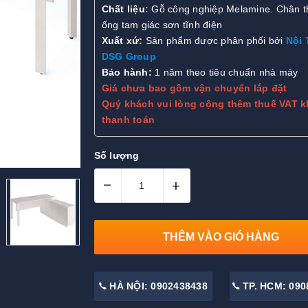
Chất liệu:
Gỗ công nghiệp Melamine. Chân t
ống tam giác sơn tĩnh điện
Xuất xứ:
Sản phẩm được phân phối bởi
Nội 
DSG Group
Bảo hành:
1 năm theo tiêu chuẩn nhà máy
Giá chưa bao gồm vận chuyển lắp đặt
Quý khách vui lòng cộng thêm thuế VAT k
thanh toán
Số lượng
–
+
THÊM VÀO GIỎ HÀNG
HÀ NỘI: 0902438438
TP. HCM: 090