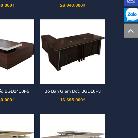
00.000₫
26.040.000₫
ốc BGD2410F5
Bộ Bàn Giám Đốc BGD18F3
80.000₫
16.695.000₫