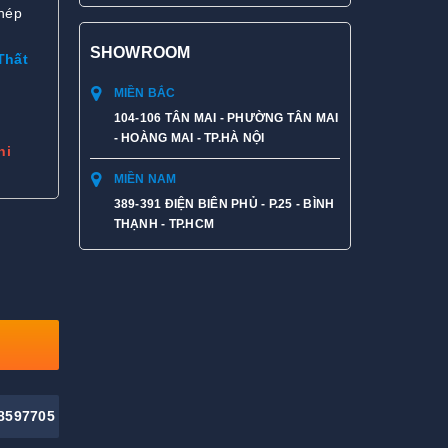
hép
SHOWROOM
Thất
MIỀN BẮC
104-106 TÂN MAI - PHƯỜNG TÂN MAI
- HOÀNG MAI - TP.HÀ NỘI
hi
MIỀN NAM
389-391 ĐIỆN BIÊN PHỦ - P.25 - BÌNH
THẠNH - TP.HCM
8597705