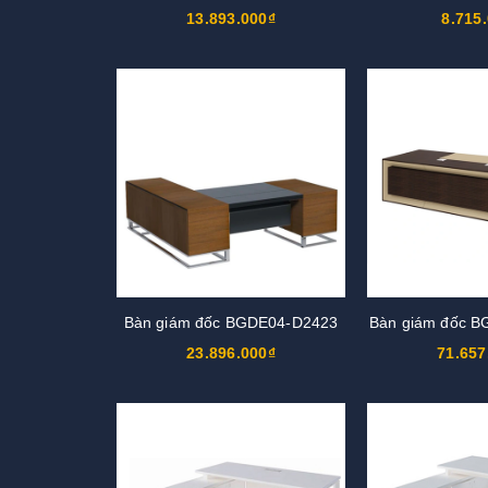
13.893.000₫
8.715
Bàn giám đốc BGDE04-D2423
Bàn giám đốc 
23.896.000₫
71.657