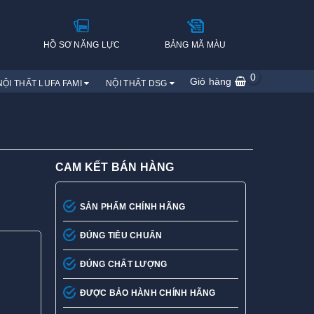
H
HỒ SƠ NĂNG LỰC
BẢNG MÃ MÀU
0
Giỏ hàng
NỘI THẤT LUFA FAMI
NỘI THẤT DSG
CAM KẾT BÁN HÀNG
SẢN PHẨM CHÍNH HÃNG
ĐÚNG TIÊU CHUẨN
ĐÚNG CHẤT LƯỢNG
ĐƯỢC BẢO HÀNH CHÍNH HÃNG