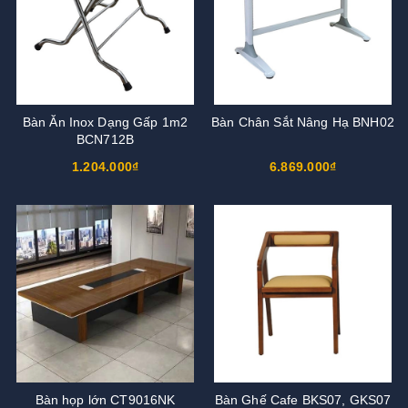
Bàn Ăn Inox Dạng Gấp 1m2
Bàn Chân Sắt Nâng Hạ BNH02
BCN712B
1.204.000₫
6.869.000₫
Bàn họp lớn CT9016NK
Bàn Ghế Cafe BKS07, GKS07