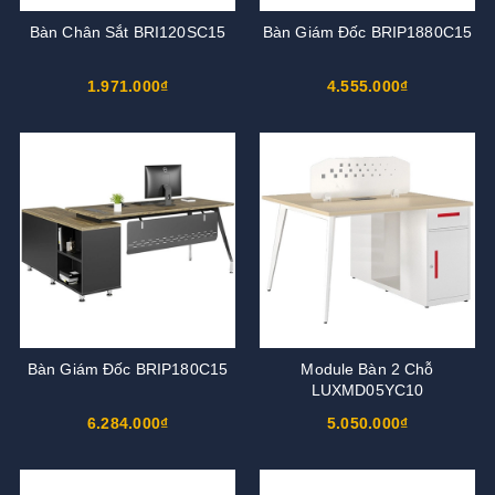
Bàn Chân Sắt BRI120SC15
Bàn Giám Đốc BRIP1880C15
1.971.000₫
4.555.000₫
Bàn Giám Đốc BRIP180C15
Module Bàn 2 Chỗ
LUXMD05YC10
6.284.000₫
5.050.000₫