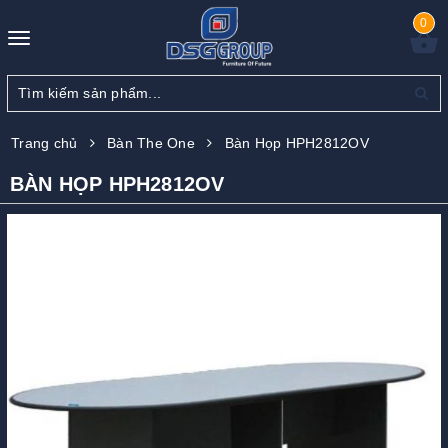
0
Toggle
navigation
Trang chủ
Bàn The One
Bàn Họp HPH2812OV
BÀN HỌP HPH2812OV