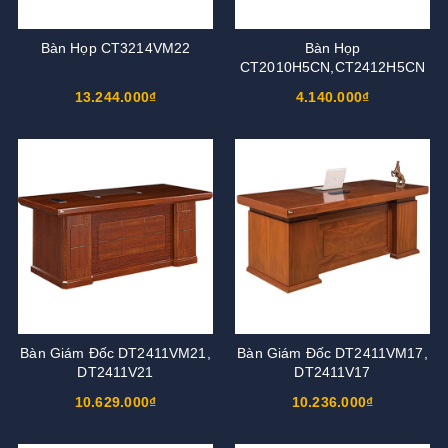
Bàn Họp CT3214VM22
Bàn Họp
CT2010H5CN,CT2412H5CN
13.244.000₫
4.140.000₫
Bàn Giám Đốc DT2411VM21,
Bàn Giám Đốc DT2411VM17,
DT2411V21
DT2411V17
10.629.000₫
10.236.000₫