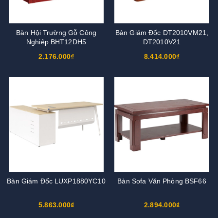
Bàn Hội Trường Gỗ Công
Bàn Giám Đốc DT2010VM21,
Nghiệp BHT12DH5
DT2010V21
2.176.000₫
8.414.000₫
Bàn Giám Đốc LUXP1880YC10
Bàn Sofa Văn Phòng BSF66
5.863.000₫
2.894.000₫