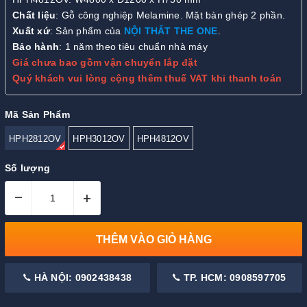
Chất liệu
: Gỗ công nghiệp Melamine. Mặt bàn ghép 2 phần.
Xuất xứ
: Sản phẩm của
NỘI THẤT THE ONE
.
Bảo hành
: 1 năm theo tiêu chuẩn nhà máy
Giá chưa bao gồm vận chuyển lắp đặt
Quý khách vui lòng cộng thêm thuế VAT khi thanh toán
Mã Sản Phẩm
HPH2812OV
HPH3012OV
HPH4812OV
Số lượng
–
+
THÊM VÀO GIỎ HÀNG
HÀ NỘI: 0902438438
TP. HCM: 0908597705