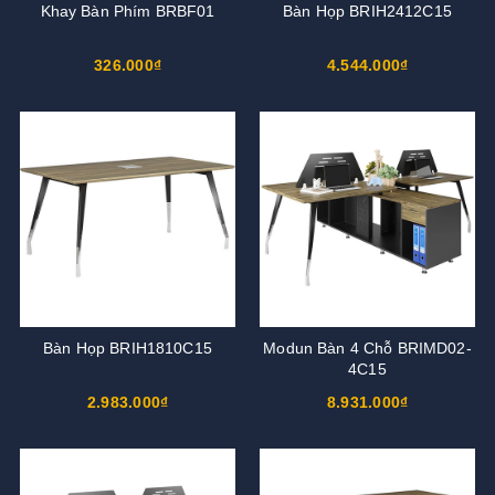
Khay Bàn Phím BRBF01
Bàn Họp BRIH2412C15
326.000₫
4.544.000₫
Bàn Họp BRIH1810C15
Modun Bàn 4 Chỗ BRIMD02-
4C15
2.983.000₫
8.931.000₫