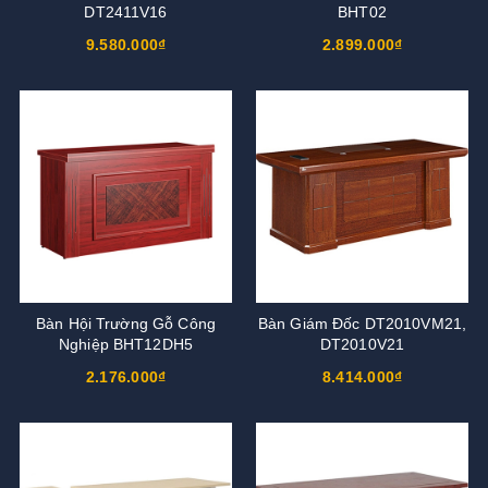
DT2411V16
BHT02
9.580.000₫
2.899.000₫
Bàn Hội Trường Gỗ Công
Bàn Giám Đốc DT2010VM21,
Nghiệp BHT12DH5
DT2010V21
2.176.000₫
8.414.000₫