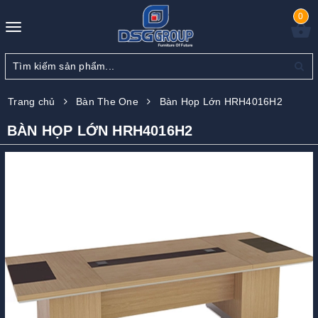
0
Toggle
navigation
Trang chủ
Bàn The One
Bàn Họp Lớn HRH4016H2
BÀN HỌP LỚN HRH4016H2