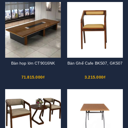
Bàn họp lớn CT9016NK
Bàn Ghế Cafe BKS07, GKS07
71.815.000₫
3.215.000₫