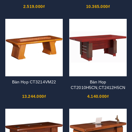
2.519.000₫
10.365.000₫
Bàn Họp CT3214VM22
Bàn Họp
CT2010H5CN,CT2412H5CN
13.244.000₫
4.140.000₫