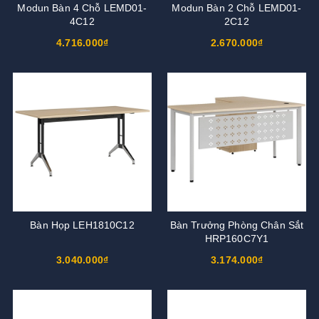
Modun Bàn 4 Chỗ LEMD01-
Modun Bàn 2 Chỗ LEMD01-
4C12
2C12
4.716.000₫
2.670.000₫
Bàn Họp LEH1810C12
Bàn Trưởng Phòng Chân Sắt
HRP160C7Y1
3.040.000₫
3.174.000₫