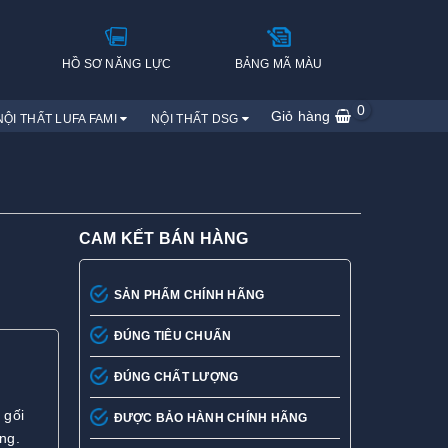
H
HỒ SƠ NĂNG LỰC
BẢNG MÃ MÀU
0
Giỏ hàng
NỘI THẤT LUFA FAMI
NỘI THẤT DSG
CAM KẾT BÁN HÀNG
SẢN PHẨM CHÍNH HÃNG
ĐÚNG TIÊU CHUẨN
ĐÚNG CHẤT LƯỢNG
 gối
ĐƯỢC BẢO HÀNH CHÍNH HÃNG
ng.