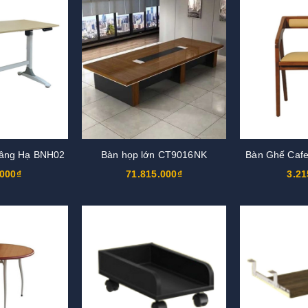
Nâng Hạ BNH02
Bàn họp lớn CT9016NK
Bàn Ghế Caf
.000₫
71.815.000₫
3.21