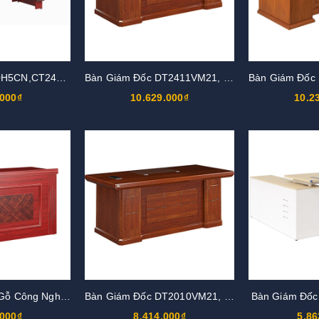
Bàn Họp CT2010H5CN,CT2412H5CN
Bàn Giám Đốc DT2411VM21, DT2411V21
.000₫
10.629.000₫
10.2
Bàn Hội Trường Gỗ Công Nghiệp BHT12DH5
Bàn Giám Đốc DT2010VM21, DT2010V21
Bàn Giám Đố
.000₫
8.414.000₫
5.86