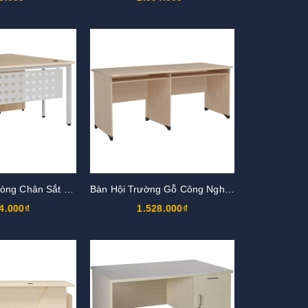
Bàn Trưởng Phòng Chân Sắt HRP160C7Y1
Bàn Hội Trường Gỗ Công Nghiệp AT1850L, AT2050L
4.000₫
1.528.000₫