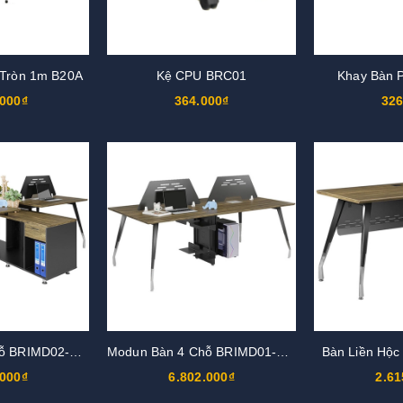
 Tròn 1m B20A
Kệ CPU BRC01
Khay Bàn 
.000₫
364.000₫
326
Modun Bàn 4 Chỗ BRIMD02-4C15
Modun Bàn 4 Chỗ BRIMD01-4C15
Bàn Liền Hộ
.000₫
6.802.000₫
2.61