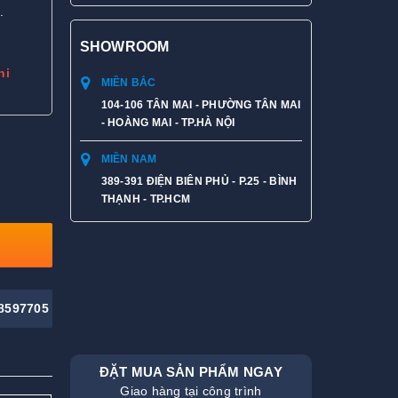
.
SHOWROOM
hi
MIỀN BẮC
104-106 TÂN MAI - PHƯỜNG TÂN MAI
- HOÀNG MAI - TP.HÀ NỘI
MIỀN NAM
389-391 ĐIỆN BIÊN PHỦ - P.25 - BÌNH
THẠNH - TP.HCM
8597705
ĐẶT MUA SẢN PHẨM NGAY
Giao hàng tại công trình