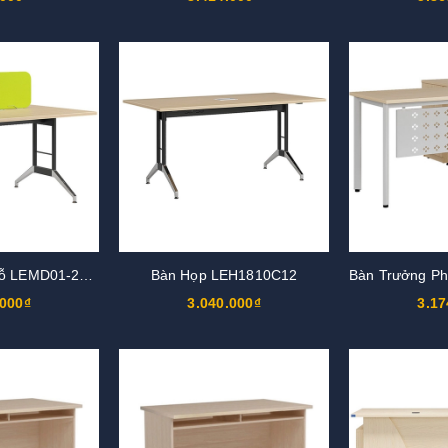
Modun Bàn 2 Chỗ LEMD01-2C12
Bàn Họp LEH1810C12
.000₫
3.040.000₫
3.17