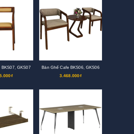
e BKS07, GKS07
Bàn Ghế Cafe BKS06, GKS06
5.000₫
3.468.000₫