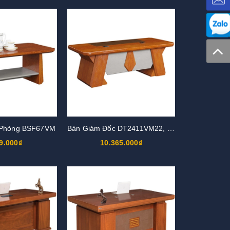
 Phòng BSF67VM
Bàn Giám Đốc DT2411VM22, DT2812VM22
9.000₫
10.365.000₫