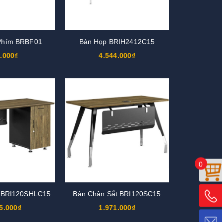
Phím BRBF01
Bàn Họp BRIH2412C15
.000₫
4.544.000₫
0
c BRI120SHLC15
Bàn Chân Sắt BRI120SC15
5.000₫
1.971.000₫