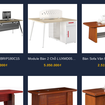
 BRIP180C15
Module Bàn 2 Chỗ LUXMD05YC10
Bàn Sofa Văn
.000₫
5.050.000₫
2.51