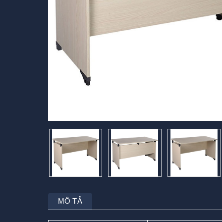
MÔ TẢ