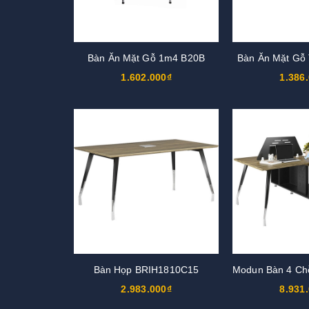
Bàn Ăn Mặt Gỗ 1m4 B20B
Bàn Ăn Mặt Gỗ
1.602.000₫
1.386
Bàn Họp BRIH1810C15
2.983.000₫
8.931