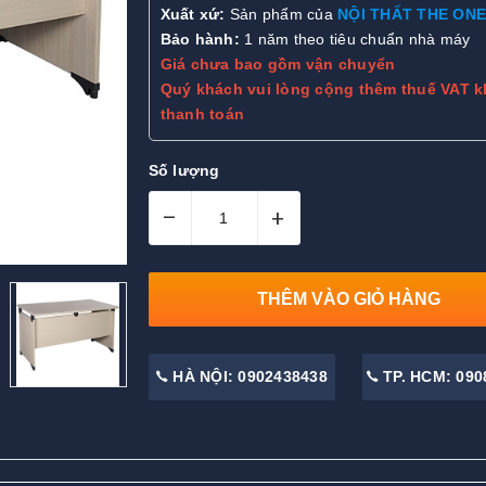
Xuất xứ:
Sản phẩm của
NỘI THẤT THE ONE
Bảo hành:
1 năm theo tiêu chuẩn nhà máy
Giá chưa bao gồm vận chuyển
Quý khách vui lòng cộng thêm thuế VAT k
thanh toán
Số lượng
–
+
THÊM VÀO GIỎ HÀNG
HÀ NỘI: 0902438438
TP. HCM: 090