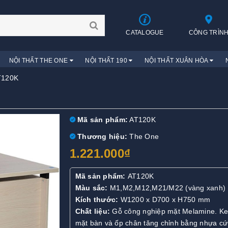
CATALOGUE
CÔNG TRÌN
NỘI THẤT THE ONE
NỘI THẤT 190
NỘI THẤT XUÂN HÒA
T120K
Mã sản phẩm:
AT120K
Thương hiệu:
The One
1.221.000₫
Mã sản phẩm:
AT120K
Màu sắc:
M1,M2,M12,M21/M22 (vàng xanh)
Kích thước:
W1200 x D700 x H750 mm
Chất liệu:
Gỗ công nghiệp mặt Melamine. Ke
mặt bàn và ốp chân tăng chỉnh bằng nhựa cứ