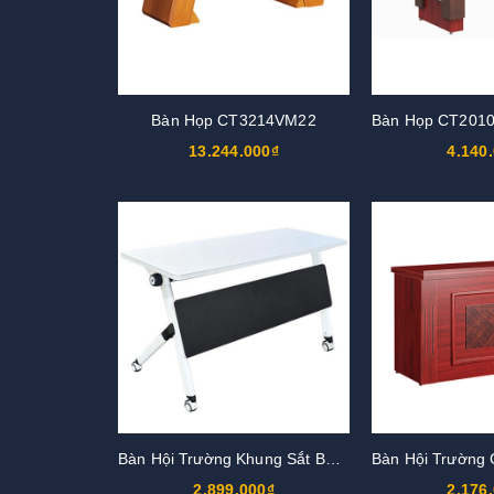
Bàn Họp CT3214VM22
13.244.000₫
4.140
Bàn Hội Trường Khung Sắt BHT02
2.899.000₫
2.176