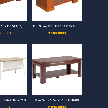
Bàn Giám Đốc DT2411VM17, DT2411V17
Bàn Giám Đốc DT2411VM16, DT2411V16
36.000₫
9.580.000₫
c LUXP1880YC10
Bàn Sofa Văn Phòng BSF66
3.000₫
2.894.000₫