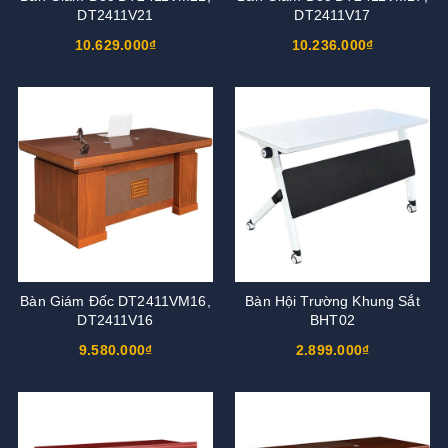
DT2411V21
DT2411V17
10.629.000₫
10.236.000₫
Bàn Giám Đốc DT2411VM16,
Bàn Hội Trường Khung Sắt
DT2411V16
BHT02
9.580.000₫
2.899.000₫