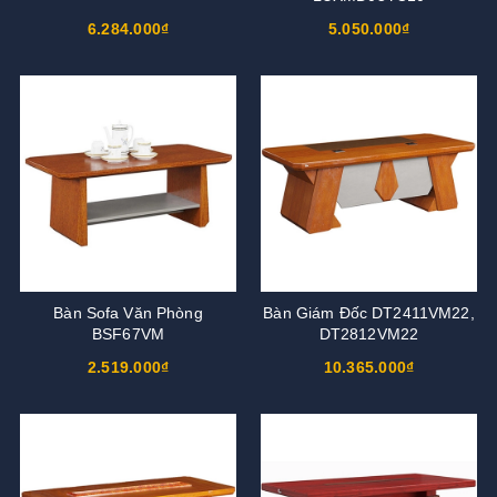
6.284.000₫
5.050.000₫
Bàn Sofa Văn Phòng
Bàn Giám Đốc DT2411VM22,
BSF67VM
DT2812VM22
2.519.000₫
10.365.000₫