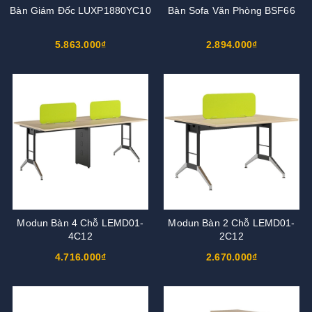
Bàn Giám Đốc LUXP1880YC10
Bàn Sofa Văn Phòng BSF66
5.863.000₫
2.894.000₫
Modun Bàn 4 Chỗ LEMD01-
Modun Bàn 2 Chỗ LEMD01-
4C12
2C12
4.716.000₫
2.670.000₫