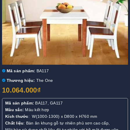
Mã sản phẩm:
BA117
Thương hiệu:
The One
10.064.000₫
Mã sản phẩm:
BA117, GA117
Màu sắc:
Màu kết hợp
Kích thước
: W(1000-1300) x D800 x H760 mm
Chất liệu
: Bàn ăn khung gỗ tự nhiên phủ sơn cao cấp,
Mặt bàn sử dụng chất liệu đá tự nhiên với bề mặt được vân