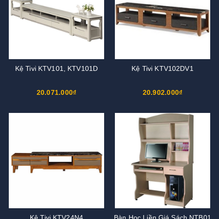
Kệ Tivi KTV101, KTV101D
Kệ Tivi KTV102DV1
20.071.000₫
20.902.000₫
Kệ Tivi KTV24N4
Bàn Học Liền Giá Sách NTB01