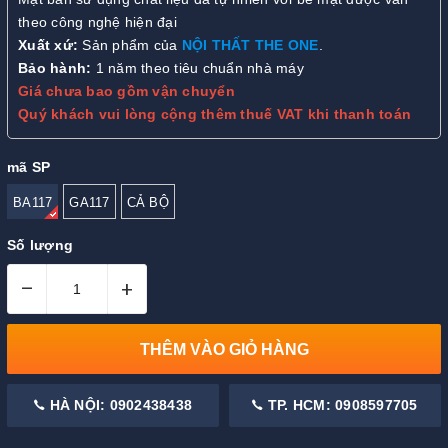
theo công nghệ hiện đại
Xuất xứ:
Sản phẩm của
NỘI THẤT THE ONE
.
Bảo hành:
1 năm theo tiêu chuẩn nhà máy
Giá chưa bao gồm vận chuyển
Quý khách vui lòng cộng thêm thuế VAT khi thanh toán
mã SP
BA117
GA117
CẢ BỘ
Số lượng
–
+
THÊM VÀO GIỎ HÀNG
HÀ NỘI: 0902438438
TP. HCM: 0908597705