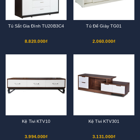
Tủ Sắt Gia Đình TU20B3C4
Tủ Để Giày TG01
8.820.000₫
2.060.000₫
Kệ Tivi KTV10
Kệ Tivi KTV301
3.994.000₫
3.131.000₫