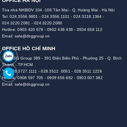
OFFICE HÀ NỘI
Tòa nhà NHBIDV 104 -106 Tân Mai - Q. Hoàng Mai - Hà Nội
Tel:
024.3556.9801
-
024.3556.1101
-
024.3218.1364
-
024.3220.2081
-
024.3220.2080
Hotline:
0903 420 678
-
0902 438 438
-
0934 658 112
Email:
sale@dsggroup.vn
OFFICE HỒ CHÍ MINH
Zalo
Tòa DSG Group 389 - 391 Điện Biên Phủ - Phường 25 - Q. Bình
Thạnh - TP.HCM
Tel:
028.3727.1111
-
028.3512 .0051
-
028.3511.1226
Hotline:
0908 597 705
-
0909 656 682
-
0903 007 382
Email:
sale@dsggroup.vn