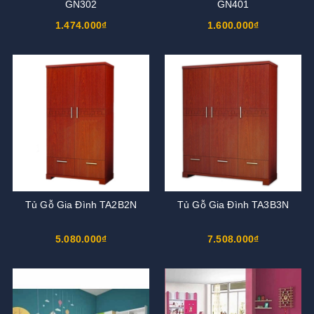
GN302
GN401
1.474.000₫
1.600.000₫
Tủ Gỗ Gia Đình TA2B2N
Tủ Gỗ Gia Đình TA3B3N
5.080.000₫
7.508.000₫