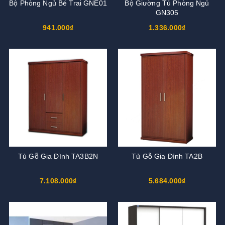
Bộ Phòng Ngủ Bé Trai GNE01
Bộ Giường Tủ Phòng Ngủ
GN305
941.000₫
1.336.000₫
Tủ Gỗ Gia Đình TA3B2N
Tủ Gỗ Gia Đình TA2B
7.108.000₫
5.684.000₫