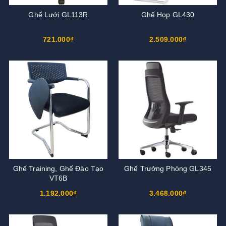
Ghế Lưới GL113R
Ghế Họp GL430
721.000₫
2.509.000₫
Ghế Training, Ghế Đào Tạo
Ghế Trưởng Phòng GL345
VT6B
1.192.000₫
3.468.000₫