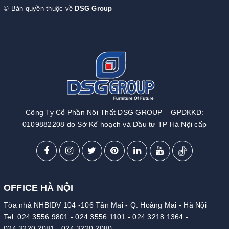
© Bản quyền thuộc về
DSG Group
Công Ty Cổ Phần Nội Thất DSG GROUP – GPDKKD:
0109882208 do Sở Kế hoạch và Đầu tư TP Hà Nội cấp
OFFICE HÀ NỘI
Tòa nhà NHBIDV 104 -106 Tân Mai - Q. Hoàng Mai - Hà Nội
Tel:
024.3556.9801
-
024.3556.1101
-
024.3218.1364
-
024.3220.2081
-
024.3220.2080