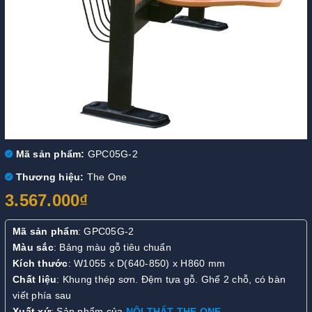
Mã sản phẩm:
GPC05G-2
Thương hiệu:
The One
3.567.000₫
Mã sản phẩm
: GPC05G-2
Màu sắc
: Bảng màu gỗ tiêu chuẩn
Kích thước
: W1055 x D(640-850) x H860 mm
Chất liệu
: Khung thép sơn. Đệm tựa gỗ. Ghế 2 chỗ, có bàn
viết phía sau
Xuất xứ
: Sản phẩm của
NỘI THẤT THE ONE
.