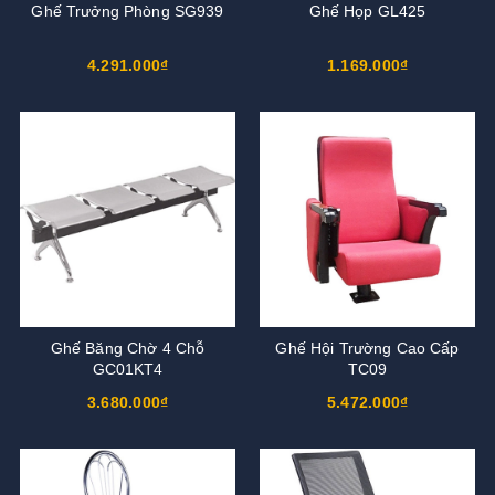
Ghế Trưởng Phòng SG939
Ghế Họp GL425
4.291.000₫
1.169.000₫
Ghế Băng Chờ 4 Chỗ
Ghế Hội Trường Cao Cấp
GC01KT4
TC09
3.680.000₫
5.472.000₫