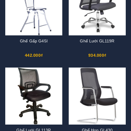
Ghế Gấp G45I
Ghế Lưới GL119R
442.000₫
934.000₫
Ghế Lưới GL113R
Ghế Họp GL430