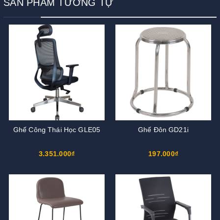
SẢN PHẨM TƯƠNG TỰ
Ghế Công Thái Học GLE05
Ghế Đôn GD21i
3.351.000₫
197.000₫