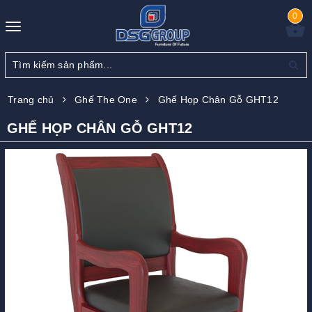
0
Toggle
navigation
Trang chủ
Ghế The One
Ghế Họp Chân Gỗ GHT12
GHẾ HỌP CHÂN GỖ GHT12