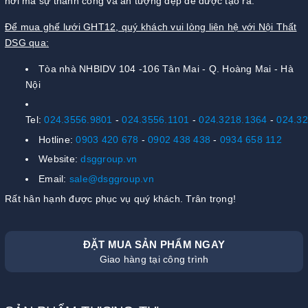
nơi mà sự thành công và ấn tượng đẹp đẽ được tạo ra.
Để mua ghế lưới GHT12, quý khách vui lòng liên hệ với Nội Thất
DSG qua:
Tòa nhà NHBIDV 104 -106 Tân Mai - Q. Hoàng Mai - Hà
Nội
Tel:
024.3556.9801
-
024.3556.1101
-
024.3218.1364
-
024.3
Hotline:
0903 420 678
-
0902 438 438
-
0934 658 112
Website:
dsggroup.vn
Email:
sale@dsggroup.vn
Rất hân hạnh được phục vụ quý khách. Trân trọng!
ĐẶT MUA SẢN PHẨM NGAY
Giao hàng tại công trình