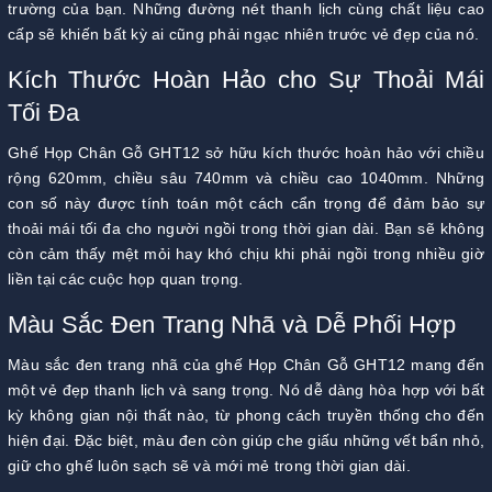
trường của bạn. Những đường nét thanh lịch cùng chất liệu cao
cấp sẽ khiến bất kỳ ai cũng phải ngạc nhiên trước vẻ đẹp của nó.
Kích Thước Hoàn Hảo cho Sự Thoải Mái
Tối Đa
Ghế Họp Chân Gỗ GHT12 sở hữu kích thước hoàn hảo với chiều
rộng 620mm, chiều sâu 740mm và chiều cao 1040mm. Những
con số này được tính toán một cách cẩn trọng để đảm bảo sự
thoải mái tối đa cho người ngồi trong thời gian dài. Bạn sẽ không
còn cảm thấy mệt mỏi hay khó chịu khi phải ngồi trong nhiều giờ
liền tại các cuộc họp quan trọng.
Màu Sắc Đen Trang Nhã và Dễ Phối Hợp
Màu sắc đen trang nhã của ghế Họp Chân Gỗ GHT12 mang đến
một vẻ đẹp thanh lịch và sang trọng. Nó dễ dàng hòa hợp với bất
kỳ không gian nội thất nào, từ phong cách truyền thống cho đến
hiện đại. Đặc biệt, màu đen còn giúp che giấu những vết bẩn nhỏ,
giữ cho ghế luôn sạch sẽ và mới mẻ trong thời gian dài.