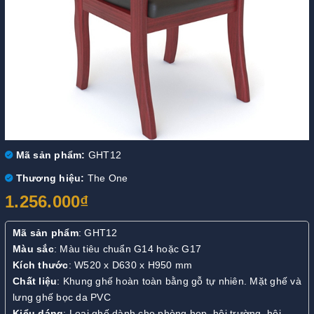
Mã sản phẩm:
GHT12
Thương hiệu:
The One
1.256.000₫
Mã sản phẩm
: GHT12
Màu sắc
: Màu tiêu chuẩn G14 hoặc G17
Kích thước
: W520 x D630 x H950 mm
Chất liệu
: Khung ghế hoàn toàn bằng gỗ tự nhiên. Mặt ghế và
lưng ghế bọc da PVC
Kiểu dáng
: Loại ghế dành cho phòng họp, hội trường, hội