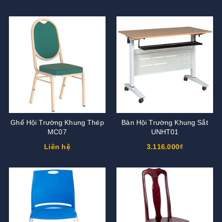
Ghế Hội Trường Khung Thép
Bàn Hội Trường Khung Sắt
MC07
UNHT01
Liên hệ
3.116.000₫