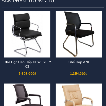
SẢN PHẨM TƯƠNG TỰ
Ghế Họp Cao Cấp DEWESLEY
Ghế Họp A70
03
5.608.000₫
1.354.000₫