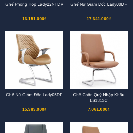
Ghế Phòng Họp Lady22NTDV
Ghế Nữ Giám Đốc Lady08DF
16.151.000₫
17.641.000₫
Ghế Nữ Giám Đốc Lady05DF
Ghế Chân Quỳ Nhập Khẩu
LS1813C
15.383.000₫
7.061.000₫