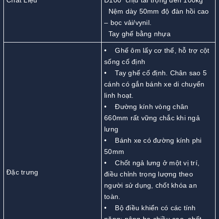
Chất Liệu
D100 chịu tải trọng đến 100kg
Nệm dày 50mm độ đàn hồi cao
– bọc vải/vynil.
Tay ghế bằng nhựa
• Ghế ôm lấy cơ thể, hỗ trợ cột
sống cố định
• Tay ghế cố định. Chân sao 5
cánh có gắn bánh xe di chuyển
linh hoạt.
• Đường kính vòng chân
660mm rất vững chắc khi ngả
lưng
• Bánh xe có đường kính phi
50mm
• Chốt ngả lưng ở một vị trí,
Đặc trưng
điều chỉnh trọng lượng theo
người sử dụng, chốt khóa an
toàn.
• Bộ điều khiển có các tính