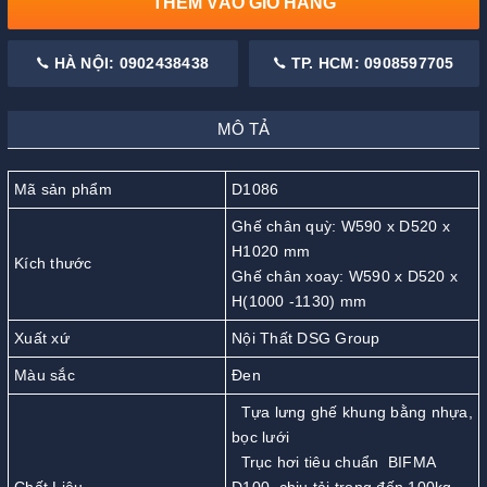
THÊM VÀO GIỎ HÀNG
HÀ NỘI: 0902438438
TP. HCM: 0908597705
MÔ TẢ
Mã sản phẩm
D1086
Ghế chân quỳ: W590 x D520 x
H1020 mm
Kích thước
Ghế chân xoay: W590 x D520 x
H(1000 -1130) mm
Xuất xứ
Nội Thất DSG Group
Màu sắc
Đen
Tựa lưng ghế khung bằng nhựa,
bọc lưới
Trục hơi tiêu chuẩn BIFMA