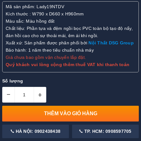
Mã sản phẩm: Lady19NTDV
Kích thước : W790 x D660 x H960mm
Màu sắc: Màu hồng đất
Chất liệu: Phần tựa và đệm ngồi bọc PVC toàn bộ tạo độ nẩy,
đàn hồi cao cho sự thoải mái, êm ái khi ngồi.
Xuất xứ: Sản phẩm được phân phối bởi
Nội Thất DSG Group
Bảo hành: 1 năm theo tiêu chuẩn nhà máy
Giá chưa bao gồm vận chuyển lắp đặt.
Quý khách vui lòng cộng thêm thuế VAT khi thanh toán
Số lượng
–
+
THÊM VÀO GIỎ HÀNG
HÀ NỘI: 0902438438
TP. HCM: 0908597705