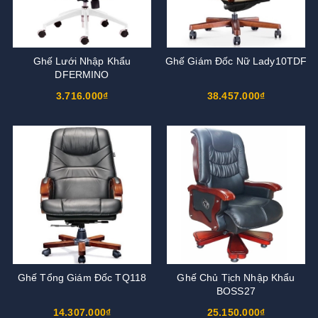
Ghế Lưới Nhập Khẩu
Ghế Giám Đốc Nữ Lady10TDF
DFERMINO
3.716.000₫
38.457.000₫
Ghế Tổng Giám Đốc TQ118
Ghế Chủ Tịch Nhập Khẩu
BOSS27
14.307.000₫
25.150.000₫