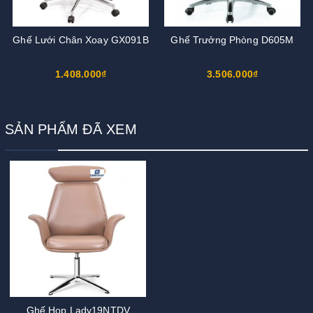
Ghế Lưới Chân Xoay GX091B
Ghế Trưởng Phòng D605M
1.408.000₫
3.506.000₫
SẢN PHẨM ĐÃ XEM
Ghế Họp Lady19NTDV