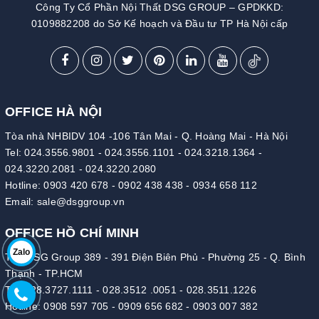
Công Ty Cổ Phần Nội Thất DSG GROUP – GPDKKD:
0109882208 do Sở Kế hoạch và Đầu tư TP Hà Nội cấp
OFFICE HÀ NỘI
Tòa nhà NHBIDV 104 -106 Tân Mai - Q. Hoàng Mai - Hà Nội
Tel:
024.3556.9801
-
024.3556.1101
-
024.3218.1364
-
024.3220.2081
-
024.3220.2080
Hotline:
0903 420 678
-
0902 438 438
-
0934 658 112
Email:
sale@dsggroup.vn
OFFICE HỒ CHÍ MINH
Zalo
Tòa DSG Group 389 - 391 Điện Biên Phủ - Phường 25 - Q. Bình
Thạnh - TP.HCM
Tel:
028.3727.1111
-
028.3512 .0051
-
028.3511.1226
Hotline:
0908 597 705
-
0909 656 682
-
0903 007 382