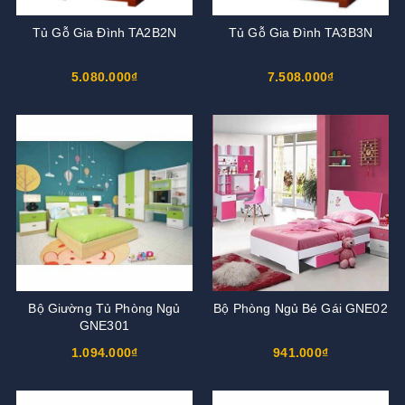
Tủ Gỗ Gia Đình TA2B2N
Tủ Gỗ Gia Đình TA3B3N
5.080.000₫
7.508.000₫
Bộ Giường Tủ Phòng Ngủ
Bộ Phòng Ngủ Bé Gái GNE02
GNE301
1.094.000₫
941.000₫