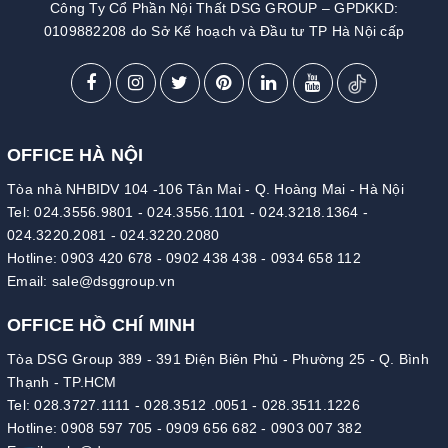
Công Ty Cổ Phần Nội Thất DSG GROUP – GPDKKD:
0109882208 do Sở Kế hoạch và Đầu tư TP Hà Nội cấp
OFFICE HÀ NỘI
Tòa nhà NHBIDV 104 -106 Tân Mai - Q. Hoàng Mai - Hà Nội
Tel:
024.3556.9801
-
024.3556.1101
-
024.3218.1364
-
024.3220.2081
-
024.3220.2080
Hotline:
0903 420 678
-
0902 438 438
-
0934 658 112
Email:
sale@dsggroup.vn
OFFICE HỒ CHÍ MINH
Tòa DSG Group 389 - 391 Điện Biên Phủ - Phường 25 - Q. Bình
Thạnh - TP.HCM
Tel:
028.3727.1111
-
028.3512 .0051
-
028.3511.1226
Hotline:
0908 597 705
-
0909 656 682
-
0903 007 382