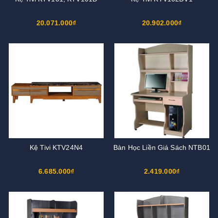
20.071.000₫
20.902.000₫
Kệ Tivi KTV24N4
Bàn Học Liền Giá Sách NTB01
6.685.000₫
2.419.000₫