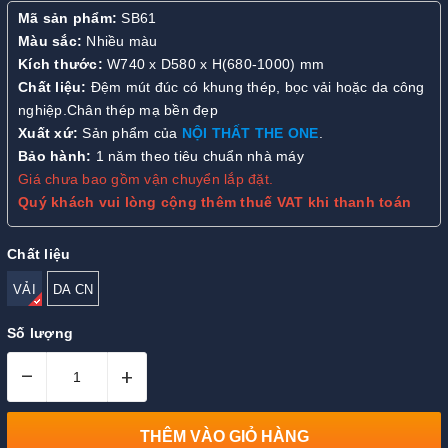
Mã sản phẩm:
SB61
Màu sắc:
Nhiều màu
Kích thước:
W740 x D580 x H(680-1000) mm
Chất liệu:
Đệm mút đúc có khung thép, bọc vải hoặc da công
nghiệp.Chân thép mạ bền đẹp
Xuất xứ:
Sản phẩm của
NỘI THẤT THE ONE
.
Bảo hành:
1 năm theo tiêu chuẩn nhà máy
Giá chưa bao gồm vận chuyển lắp đặt.
Quý khách vui lòng cộng thêm thuế VAT khi thanh toán
Chất liệu
VẢI
DA CN
Số lượng
–
+
THÊM VÀO GIỎ HÀNG