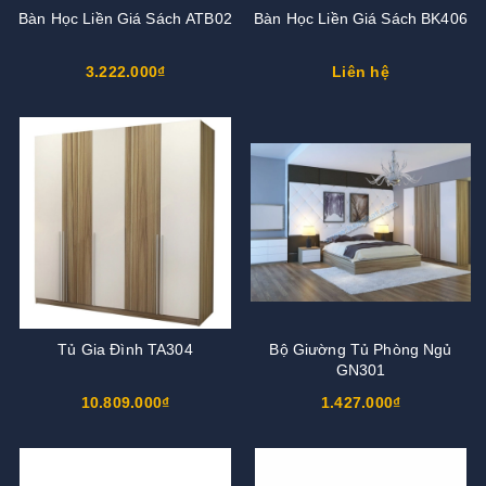
Bàn Học Liền Giá Sách ATB02
Bàn Học Liền Giá Sách BK406
3.222.000₫
Liên hệ
Tủ Gia Đình TA304
Bộ Giường Tủ Phòng Ngủ
GN301
10.809.000₫
1.427.000₫