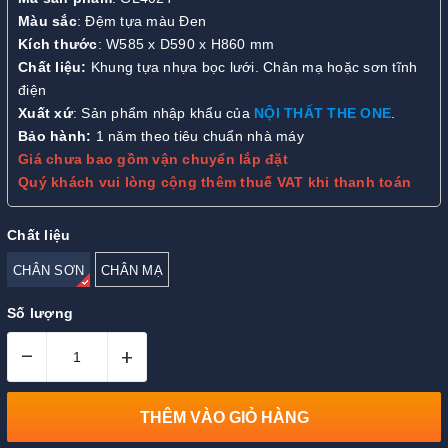
Màu sắc
: Đệm tựa màu Đen
Kích thước
: W585 x D590 x H860 mm
Chất liệu:
Khung tựa nhựa bọc lưới. Chân mạ hoặc sơn tĩnh
điện
Xuất xứ
: Sản phẩm nhập khẩu của
NỘI THẤT THE ONE
.
Bảo hành:
1 năm theo tiêu chuẩn nhà máy
Giá chưa bao gồm vận chuyển lắp đặt
Quý khách vui lòng cộng thêm thuế VAT khi thanh toán
Chất liệu
CHÂN SƠN
CHÂN MẠ
Số lượng
–
+
THÊM VÀO GIỎ HÀNG