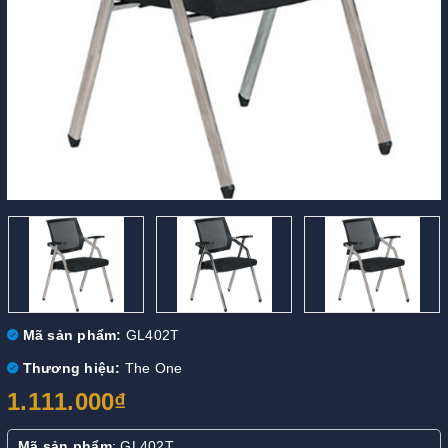
Mã sản phẩm:
GL402T
Thương hiệu:
The One
1.111.000₫
Mã sản phẩm
: GL402T