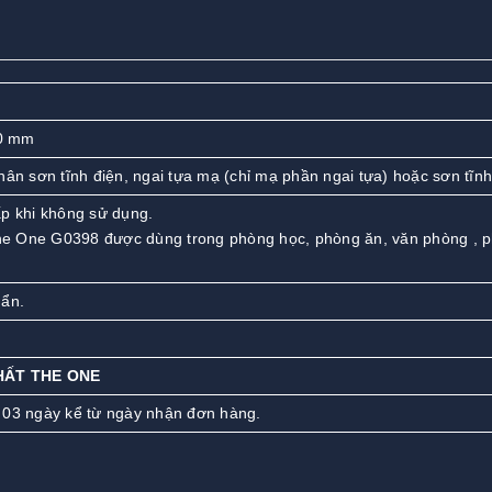
0 mm
hân sơn tĩnh điện, ngai tựa mạ (chỉ mạ phần ngai tựa) hoặc sơn tĩnh
ấp khi không sử dụng.
e One G0398 được dùng trong phòng học, phòng ăn, văn phòng , 
…
uẩn.
HẤT THE ONE
 03 ngày kể từ ngày nhận đơn hàng.