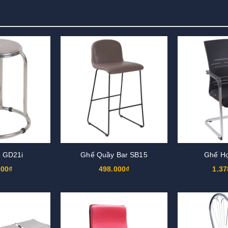
 GD21i
Ghế Quầy Bar SB15
Ghế H
000₫
498.000₫
1.37