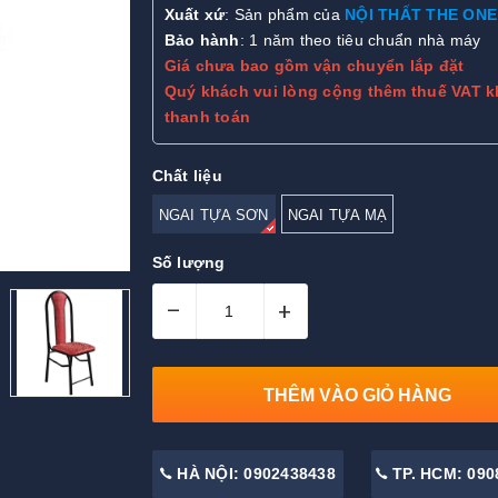
Xuất xứ
: Sản phẩm của
NỘI THẤT THE ONE
Bảo hành
: 1 năm theo tiêu chuẩn nhà máy
Giá chưa bao gồm vận chuyển lắp đặt
Quý khách vui lòng cộng thêm thuế VAT k
thanh toán
Chất liệu
NGAI TỰA SƠN
NGAI TỰA MẠ
Số lượng
–
+
THÊM VÀO GIỎ HÀNG
HÀ NỘI: 0902438438
TP. HCM: 090