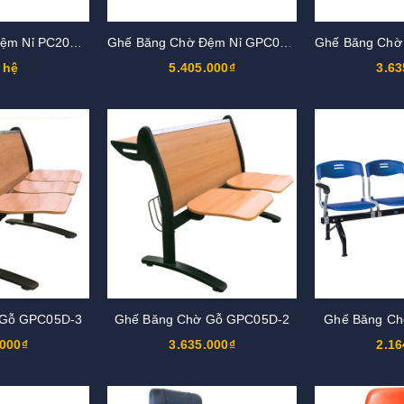
Ghế Băng Chờ Đệm Nỉ PC202N-3
Ghế Băng Chờ Đệm Nỉ GPC05N-3
 hệ
5.405.000₫
3.63
 Gỗ GPC05D-3
Ghế Băng Chờ Gỗ GPC05D-2
Ghế Băng Ch
.000₫
3.635.000₫
2.16