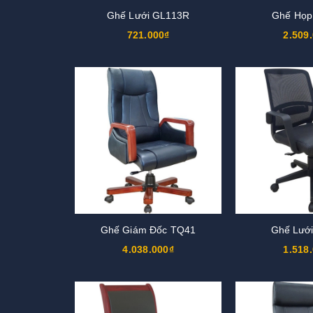
Ghế Lưới GL113R
Ghế Họp
721.000₫
2.509
Ghế Giám Đốc TQ41
Ghế Lướ
4.038.000₫
1.518