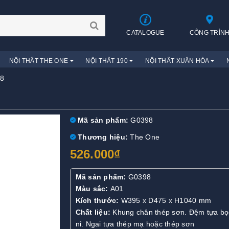
CATALOGUE
CÔNG TRÌN
NỘI THẤT THE ONE
NỘI THẤT 190
NỘI THẤT XUÂN HÒA
8
Mã sản phẩm:
G0398
Thương hiệu:
The One
526.000₫
Mã sản phẩm:
G0398
Màu sắc:
A01
Kích thước:
W395 x D475 x H1040 mm
Chất liệu:
Khung chân thép sơn. Đệm tựa bọ
nỉ. Ngai tựa thép mạ hoặc thép sơn