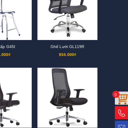
ấp G45I
Ghế Lưới GL119R
.000₫
934.000₫
0