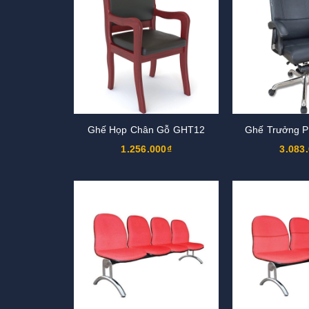
Ghế Họp Chân Gỗ GHT12
Ghế Trưởng 
1.256.000₫
3.083