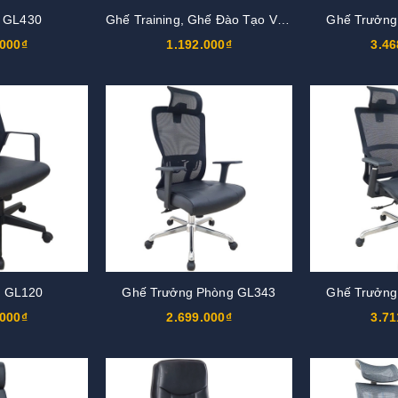
 GL430
Ghế Training, Ghế Đào Tạo VT6B
Ghế Trưởng
.000₫
1.192.000₫
3.46
i GL120
Ghế Trưởng Phòng GL343
Ghế Trưởng
.000₫
2.699.000₫
3.71