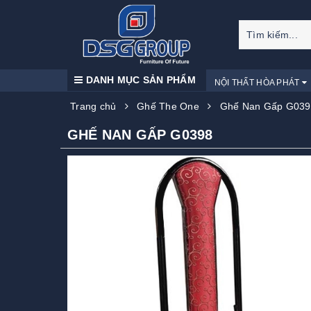
DANH MỤC SẢN PHẨM
NỘI THẤT HÒA PHÁT
Trang chủ
Ghế The One
Ghế Nan Gấp G039
GHẾ NAN GẤP G0398