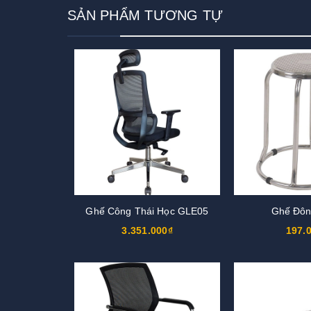
SẢN PHẨM TƯƠNG TỰ
Ghế Công Thái Học GLE05
Ghế Đôn
3.351.000₫
197.