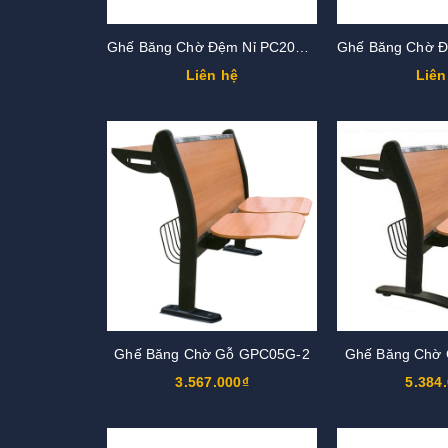
Ghế Băng Chờ Đệm Nỉ PC202N-4
Liên hệ
Liên
Ghế Băng Chờ Gỗ GPC05G-2
Ghế Băng Chờ
3.567.000₫
5.384