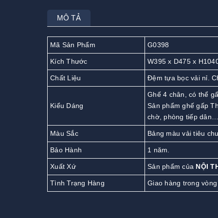
MÔ TẢ
Mã Sản Phẩm
G0398
Kích Thước
W395 x D475 x H104
Chất Liệu
Đệm tựa bọc vải nỉ. C
Ghế 4 chân, có thể g
Kiểu Dáng
Sản phẩm ghế gấp Th
chờ, phòng tiếp dân
Màu Sắc
Bảng màu vải tiêu ch
Bảo Hành
1 năm.
Xuất Xứ
Sản phẩm của
NỘI T
Tình Trạng Hàng
Giao hàng trong vòng