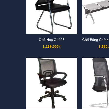
Ghế Họp GL425
Ghế Băng Chờ 
1.169.000₫
3.680