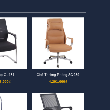
ọp GL431
Ghế Trưởng Phòng SG939
8.000₫
4.291.000₫