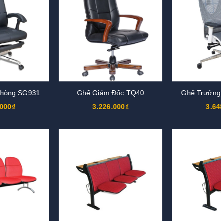
Phòng SG931
Ghế Giám Đốc TQ40
Ghế Trưởng
.000₫
3.226.000₫
3.64