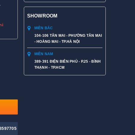
.
SHOWROOM
hi
MIỀN BẮC
104-106 TÂN MAI - PHƯỜNG TÂN MAI
- HOÀNG MAI - TP.HÀ NỘI
MIỀN NAM
389-391 ĐIỆN BIÊN PHỦ - P.25 - BÌNH
THẠNH - TP.HCM
8597705