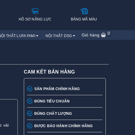
H
HỒ SƠ NĂNG LỰC
BẢNG MÃ MÀU
0
Giỏ hàng
NỘI THẤT LUFA FAMI
NỘI THẤT DSG
CAM KẾT BÁN HÀNG
SẢN PHẨM CHÍNH HÃNG
ĐÚNG TIÊU CHUẨN
ĐÚNG CHẤT LƯỢNG
c vải
ĐƯỢC BẢO HÀNH CHÍNH HÃNG