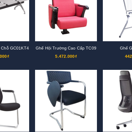
4 Chỗ GC01KT4
Ghế Hội Trường Cao Cấp TC09
Ghế G
.000₫
5.472.000₫
442