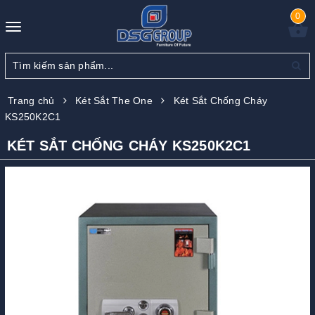
0
Toggle
navigation
Trang chủ
Két Sắt The One
Két Sắt Chống Cháy
KS250K2C1
KÉT SẮT CHỐNG CHÁY KS250K2C1