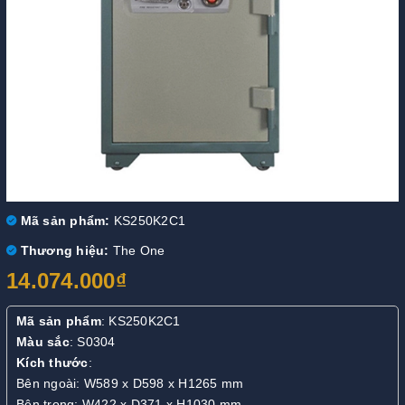
Mã sản phẩm:
KS250K2C1
Thương hiệu:
The One
14.074.000₫
Mã sản phẩm
: KS250K2C1
Màu sắc
: S0304
Kích thước
:
Bên ngoài: W589 x D598 x H1265 mm
Bên trong: W422 x D371 x H1030 mm