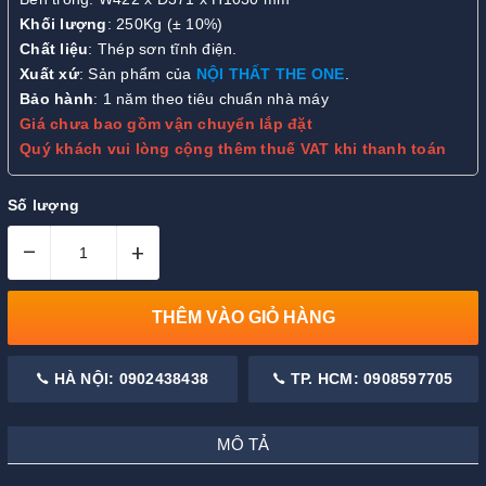
Khối lượng
: 250Kg (± 10%)
Chất liệu
: Thép sơn tĩnh điện.
Xuất xứ
: Sản phẩm của
NỘI THẤT THE ONE
.
Bảo hành
: 1 năm theo tiêu chuẩn nhà máy
Giá chưa bao gồm vận chuyển lắp đặt
Quý khách vui lòng cộng thêm thuế VAT khi thanh toán
Số lượng
–
+
THÊM VÀO GIỎ HÀNG
HÀ NỘI: 0902438438
TP. HCM: 0908597705
MÔ TẢ