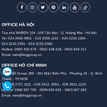
OFFICE HÀ NỘI
Tòa nhà NHBIDV 104 -106 Tân Mai - Q. Hoàng Mai - Hà Nội
Tel:
024.3556.9801
-
024.3556.1101
-
024.3218.1364
-
024.3220.2081
-
024.3220.2080
Hotline:
0903 420 678
-
0902 438 438
-
0934 658 112
Email:
sale@dsggroup.vn
OFFICE HỒ CHÍ MINH
Zalo
Tòa DSG Group 389 - 391 Điện Biên Phủ - Phường 25 - Q. Bình
Thạnh - TP.HCM
Tel:
028.3727.1111
-
028.3512 .0051
-
028.3511.1226
Hotline:
0908 597 705
-
0909 656 682
-
0903 007 382
Email:
sale@dsggroup.vn