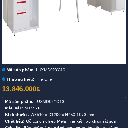
Mã sản phẩm:
LUXMD02YC10
Thương hiệu:
The One
13.846.000₫
Mã sản phẩm:
LUXMD02YC10
Màu sắc:
M14S26
Kích thước:
W3510 x D1200 x H750-1070 mm
Chất liệu:
Gỗ công nghiệp Melamine kết hợp chân sắt sơn
tĩnh điện. Bàn nhóm 4 người có vách ngăn tôn kết hợp tủ gỗ