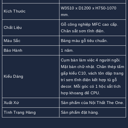
W3510 x D1200 x H750-1070
Kích Thước
mm.
Gỗ công nghiệp MFC cao cấp.
Chất Liệu
Chân sắt sơn tĩnh điện.
Màu Sắc
Bảng màu gỗ tiêu chuẩn.
Bảo Hành
1 năm.
Cụm bàn làm việc 4 người ngồi.
Mặt bàn chữ nhật. Chân thép tấm
gấp kiểu C10, vách tôn dập trang
Kiểu Dáng
trí sơn tĩnh điện kết hợp tủ gỗ
decor. Mỗi góc có 1 hộc sắt tích
hợp khoang để CPU.
Xuất Xứ
Sản phẩm của Nội Thất The One.
Tình Trạng Hàng
Sản phẩm đặt hàng.