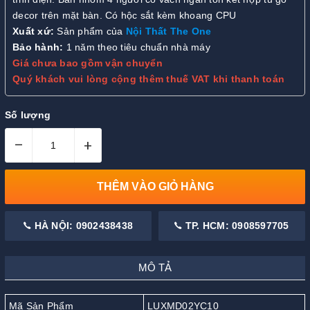
decor trên mặt bàn. Có hộc sắt kèm khoang CPU
Xuất xứ:
Sản phẩm của
Nội Thất The One
Bảo hành:
1 năm theo tiêu chuẩn nhà máy
Giá chưa bao gồm vận chuyển
Quý khách vui lòng cộng thêm thuế VAT khi thanh toán
Số lượng
–
+
THÊM VÀO GIỎ HÀNG
HÀ NỘI: 0902438438
TP. HCM: 0908597705
MÔ TẢ
Mã Sản Phẩm
LUXMD02YC10