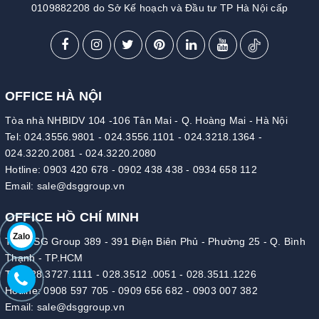
0109882208 do Sở Kế hoạch và Đầu tư TP Hà Nội cấp
OFFICE HÀ NỘI
Tòa nhà NHBIDV 104 -106 Tân Mai - Q. Hoàng Mai - Hà Nội
Tel:
024.3556.9801
-
024.3556.1101
-
024.3218.1364
-
024.3220.2081
-
024.3220.2080
Hotline:
0903 420 678
-
0902 438 438
-
0934 658 112
Email:
sale@dsggroup.vn
OFFICE HỒ CHÍ MINH
Zalo
Tòa DSG Group 389 - 391 Điện Biên Phủ - Phường 25 - Q. Bình
Thạnh - TP.HCM
Tel:
028.3727.1111
-
028.3512 .0051
-
028.3511.1226
Hotline:
0908 597 705
-
0909 656 682
-
0903 007 382
Email:
sale@dsggroup.vn