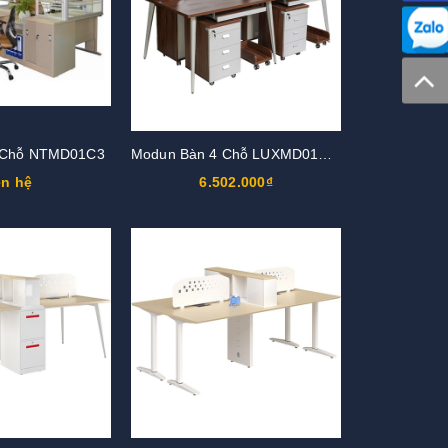
 Chỗ NTMD01C3
Modun Bàn 4 Chỗ LUXMD01C10
ên hệ
6.502.000₫