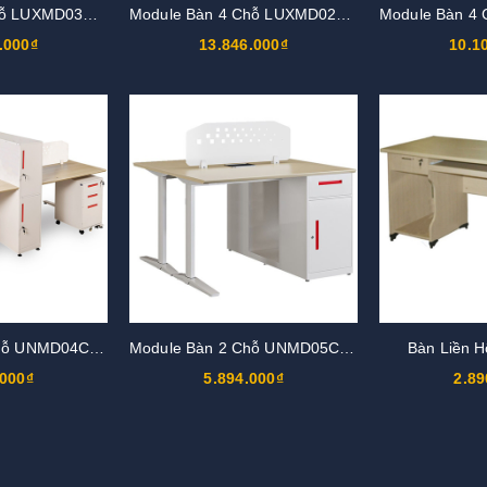
Modun Bàn 4 Chỗ LUXMD03C10
Module Bàn 4 Chỗ LUXMD02YC10
.000₫
13.846.000₫
10.1
Module Bàn 4 Chỗ UNMD04CS3
Module Bàn 2 Chỗ UNMD05CS3
Bàn Liền 
.000₫
5.894.000₫
2.89