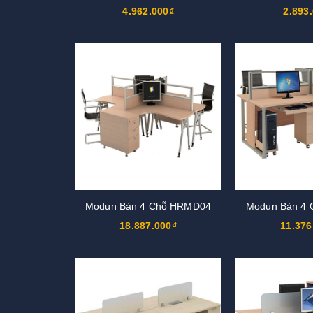
4.962.000₫
2.893
Modun Bàn 4 Chỗ HRMD04
Modun Bàn 4
18.887.000₫
11.376