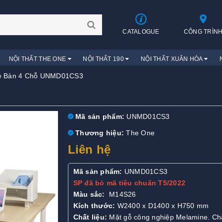
CATALOGUE
CÔNG TRÌN
NỘI THẤT THE ONE
NỘI THẤT 190
NỘI THẤT XUÂN HÒA
e Bàn 4 Chỗ UNMD01CS3
Mã sản phẩm:
UNMD01CS3
Thương hiệu:
The One
Liên hệ
Mã sản phẩm:
UNMD01CS3
SP đã bỏ mã tiêu chuẩn T5/2022
Màu sắc:
M14S26
Kích thước:
W2400 x D1400 x H750 mm
Chất liệu:
Mặt gỗ công nghiệp Melamine. Ch