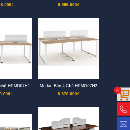
38.000₫
9.599.000₫
 chỗ HRMD07H1
Modun Bàn 4 Chỗ HRMD07H2
0
0.000₫
8.670.000₫