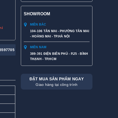
SHOWROOM
MIỀN BẮC
hi
104-106 TÂN MAI - PHƯỜNG TÂN MAI
- HOÀNG MAI - TP.HÀ NỘI
MIỀN NAM
8597705
389-391 ĐIỆN BIÊN PHỦ - P.25 - BÌNH
THẠNH - TP.HCM
ĐẶT MUA SẢN PHẨM NGAY
Giao hàng tại công trình