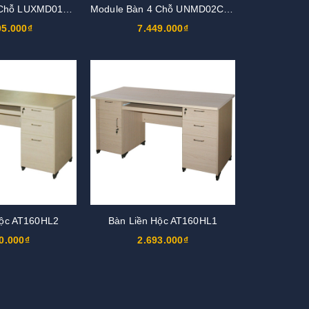
Module Bàn 4 Chỗ LUXMD01YC10
Module Bàn 4 Chỗ UNMD02CS3
05.000₫
7.449.000₫
Hộc AT160HL2
Bàn Liền Hộc AT160HL1
0.000₫
2.693.000₫