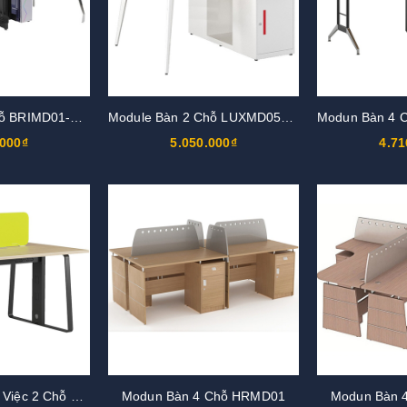
Modun Bàn 4 Chỗ BRIMD01-4C15
Module Bàn 2 Chỗ LUXMD05YC10
.000₫
5.050.000₫
4.71
Module Bàn Làm Việc 2 Chỗ HRMD01C14
Modun Bàn 4 Chỗ HRMD01
Modun Bàn 