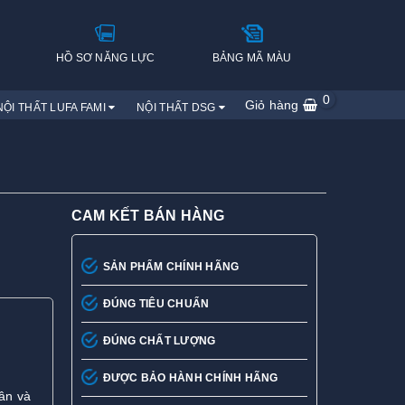
H
HỒ SƠ NĂNG LỰC
BẢNG MÃ MÀU
0
Giỏ hàng
NỘI THẤT LUFA FAMI
NỘI THẤT DSG
CAM KẾT BÁN HÀNG
SẢN PHẨM CHÍNH HÃNG
ĐÚNG TIÊU CHUẨN
ĐÚNG CHẤT LƯỢNG
ĐƯỢC BẢO HÀNH CHÍNH HÃNG
ân và