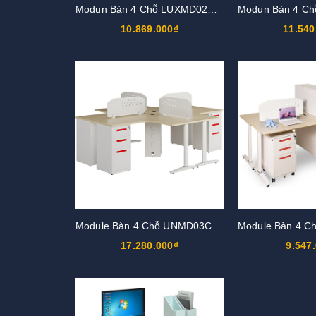
Modun Bàn 4 Chỗ LUXMD02C10
10.869.000₫
11.540
Module Bàn 4 Chỗ UNMD03CS3
17.280.000₫
9.547