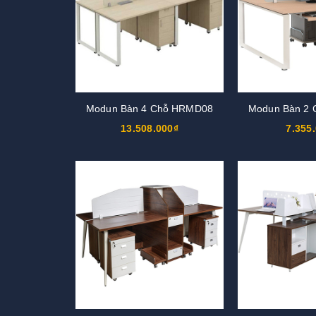
Modun Bàn 4 Chỗ HRMD08
Modun Bàn 2
13.508.000₫
7.355