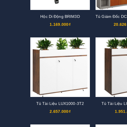
Hộc Di Động BRIM3D
1.169.000₫
20.626
Tủ Tài Liệu LUX1000-3T2
Tủ Tài Liệu 
2.657.000₫
1.951