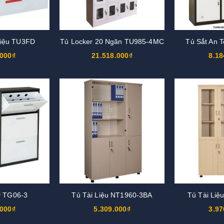
 Liệu TU3FD
Tủ Locker 20 Ngăn TU985-4MC
Tủ Sắt An 
.000₫
21.518.000₫
8.18
y TG06-3
Tủ Tài Liệu NT1960-3BA
Tủ Tài Liệ
.000₫
5.309.000₫
3.97