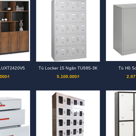
 LUXT2420V5
Tủ Locker 15 Ngăn TU985-3K
Tủ Hồ S
.000₫
5.109.000₫
2.07