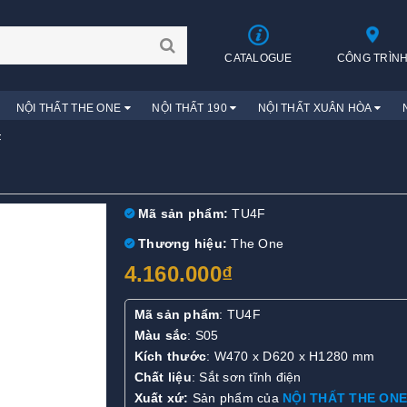
CATALOGUE
CÔNG TRÌN
NỘI THẤT THE ONE
NỘI THẤT 190
NỘI THẤT XUÂN HÒA
F
Mã sản phẩm:
TU4F
Thương hiệu:
The One
4.160.000₫
Mã sản phẩm
: TU4F
Màu sắc
: S05
Kích thước
: W470 x D620 x H1280 mm
Chất liệu
: Sắt sơn tĩnh điện
Xuất xứ:
Sản phẩm của
NỘI THẤT THE ONE