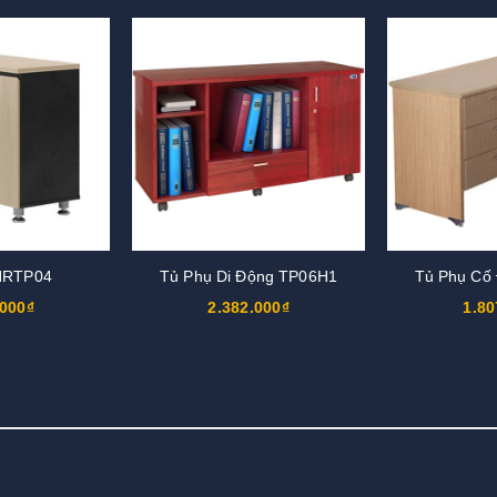
HRTP04
Tủ Phụ Di Động TP06H1
Tủ Phụ Cố
.000₫
2.382.000₫
1.80