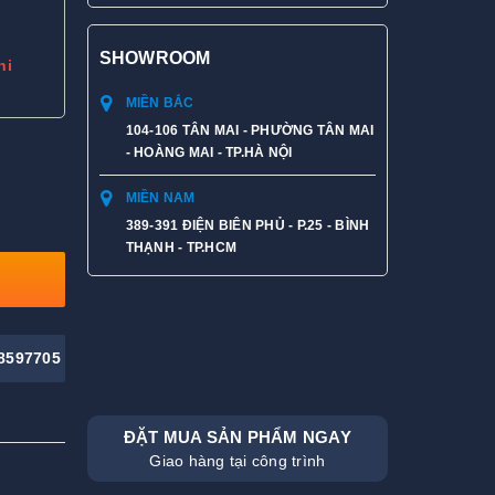
SHOWROOM
hi
MIỀN BẮC
104-106 TÂN MAI - PHƯỜNG TÂN MAI
- HOÀNG MAI - TP.HÀ NỘI
MIỀN NAM
389-391 ĐIỆN BIÊN PHỦ - P.25 - BÌNH
THẠNH - TP.HCM
8597705
ĐẶT MUA SẢN PHẨM NGAY
Giao hàng tại công trình