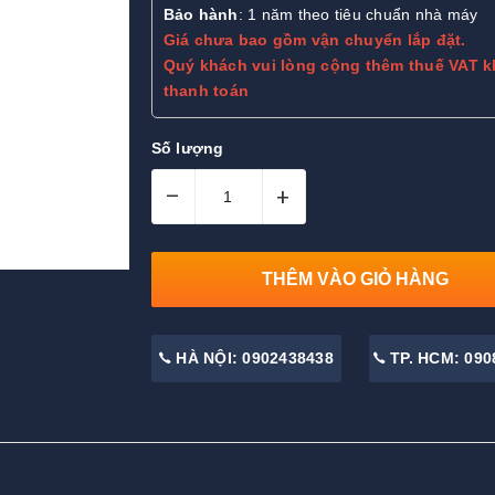
Bảo hành
: 1 năm theo tiêu chuẩn nhà máy
Giá chưa bao gồm vận chuyển lắp đặt.
Quý khách vui lòng cộng thêm thuế VAT k
thanh toán
Số lượng
–
+
THÊM VÀO GIỎ HÀNG
HÀ NỘI: 0902438438
TP. HCM: 090