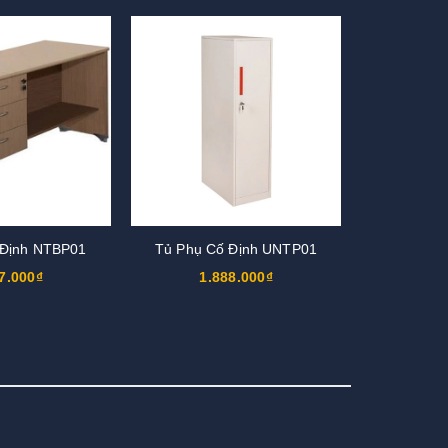
 Định NTBP01
Tủ Phụ Cố Định UNTP01
7.000₫
1.888.000₫