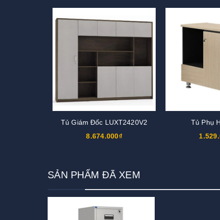
Tủ Giám Đốc LUXT2420V2
Tủ Phụ 
8.674.000₫
1.529
SẢN PHẨM ĐÃ XEM