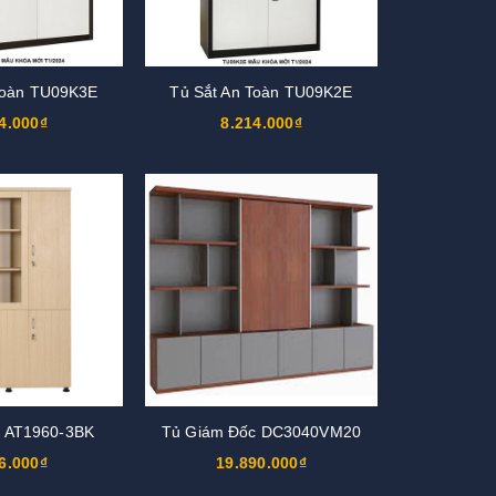
Toàn TU09K3E
Tủ Sắt An Toàn TU09K2E
4.000₫
8.214.000₫
u AT1960-3BK
Tủ Giám Đốc DC3040VM20
6.000₫
19.890.000₫