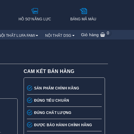
H
HỒ SƠ NĂNG LỰC
BẢNG MÃ MÀU
0
Giỏ hàng
NỘI THẤT LUFA FAMI
NỘI THẤT DSG
CAM KẾT BÁN HÀNG
SẢN PHẨM CHÍNH HÃNG
ĐÚNG TIÊU CHUẨN
ĐÚNG CHẤT LƯỢNG
ĐƯỢC BẢO HÀNH CHÍNH HÃNG
.