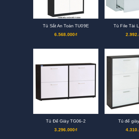
Tủ Sắt An Toàn TU09E
Tủ File Tài
6.568.000₫
2.992
Tủ Để Giày TG06-2
Tủ để già
3.296.000₫
4.310