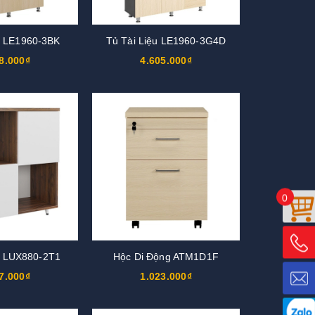
u LE1960-3BK
Tủ Tài Liệu LE1960-3G4D
8.000₫
4.605.000₫
0
u LUX880-2T1
Hộc Di Động ATM1D1F
7.000₫
1.023.000₫