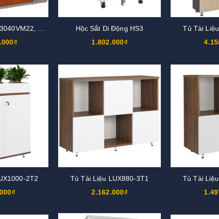
Tủ Giám Đốc DC3040VM22, DC3040V22
Hộc Sắt Di Động HS3
Tủ Tài Liệ
.000₫
1.802.000₫
4.15
LUX1000-2T2
Tủ Tài Liệu LUX880-3T1
Tủ Tài Liệ
.000₫
2.162.000₫
1.49