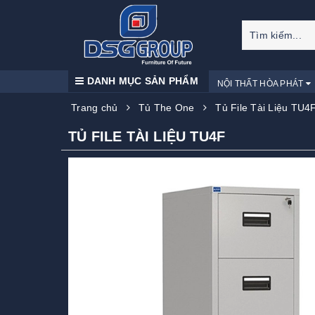
DANH MỤC SẢN PHẨM
NỘI THẤT HÒA PHÁT
Trang chủ
Tủ The One
Tủ File Tài Liệu TU4
TỦ FILE TÀI LIỆU TU4F