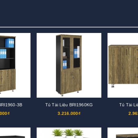
 BRI1960-3B
Tủ Tài Liệu BRI1960KG
Tủ Tài L
.000₫
3.216.000₫
2.96