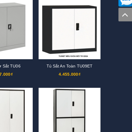
ơ Sắt TU06
Tủ Sắt An Toàn TU09ET
7.000₫
4.455.000₫