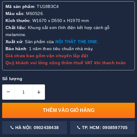
Mã sản phẩm
: TU18B3C4
Màu sắc
: M60S26.
Kích thước
: W1670 x D550 x H1970 mm
Chất liệu:
Khung sắt sơn tĩnh điện kết hợp cánh gỗ
melamine.
Xuất xứ
: Sản phẩm của
NỘI THẤT THE ONE
.
Bảo hành
: 1 năm theo tiêu chuẩn nhà máy.
Giá chưa bao gồm vận chuyển lắp đặt
Quý khách vui lòng cộng thêm thuế VAT khi thanh toán
Số lượng
–
+
THÊM VÀO GIỎ HÀNG
HÀ NỘI: 0902438438
TP. HCM: 0908597705