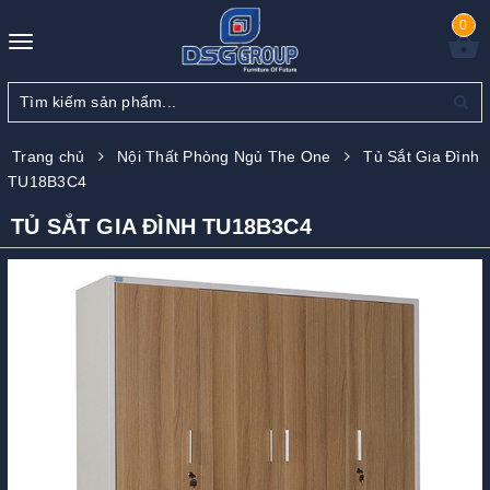
0
Toggle
navigation
Trang chủ
Nội Thất Phòng Ngủ The One
Tủ Sắt Gia Đình
TU18B3C4
TỦ SẮT GIA ĐÌNH TU18B3C4