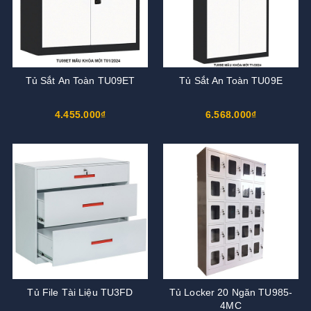
Tủ Sắt An Toàn TU09ET
Tủ Sắt An Toàn TU09E
4.455.000₫
6.568.000₫
Tủ File Tài Liệu TU3FD
Tủ Locker 20 Ngăn TU985-
4MC