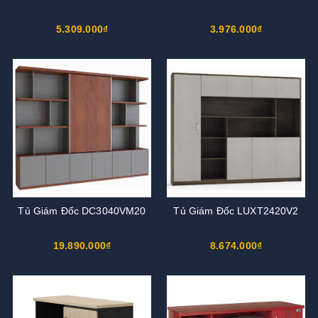
5.309.000₫
3.976.000₫
Tủ Giám Đốc DC3040VM20
Tủ Giám Đốc LUXT2420V2
19.890.000₫
8.674.000₫