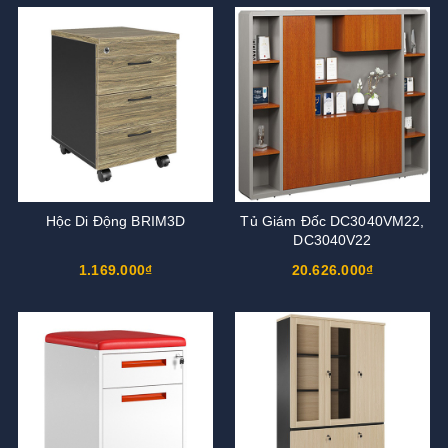
Hộc Di Động BRIM3D
Tủ Giám Đốc DC3040VM22,
DC3040V22
1.169.000₫
20.626.000₫