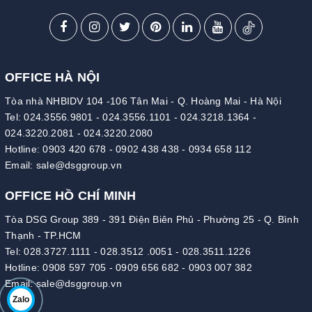
OFFICE HÀ NỘI
Tòa nhà NHBIDV 104 -106 Tân Mai - Q. Hoàng Mai - Hà Nội
Tel:
024.3556.9801
-
024.3556.1101
-
024.3218.1364
-
024.3220.2081
-
024.3220.2080
Hotline:
0903 420 678
-
0902 438 438
-
0934 658 112
Email:
sale@dsggroup.vn
OFFICE HỒ CHÍ MINH
Tòa DSG Group 389 - 391 Điện Biên Phủ - Phường 25 - Q. Bình
Thạnh - TP.HCM
Tel:
028.3727.1111
-
028.3512 .0051
-
028.3511.1226
Hotline:
0908 597 705
-
0909 656 682
-
0903 007 382
Email:
sale@dsggroup.vn
Zalo