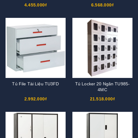
4.455.000₫
6.568.000₫
Tủ File Tài Liệu TU3FD
Tủ Locker 20 Ngăn TU985-
4MC
2.992.000₫
21.518.000₫