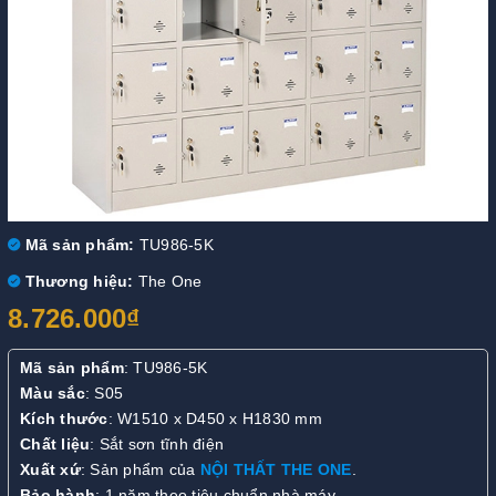
Mã sản phẩm:
TU986-5K
Thương hiệu:
The One
8.726.000₫
Mã sản phẩm
: TU986-5K
Màu sắc
: S05
Kích thước
: W1510 x D450 x H1830 mm
Chất liệu
: Sắt sơn tĩnh điện
Xuất xứ
: Sản phẩm của
NỘI THẤT THE ONE
.
Bảo hành
: 1 năm theo tiêu chuẩn nhà máy.