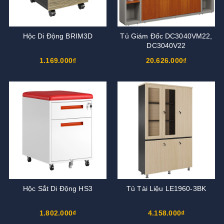
Hộc Di Động BRIM3D
Tủ Giám Đốc DC3040VM22,
DC3040V22
1.169.000₫
20.626.000₫
Hộc Sắt Di Động HS3
Tủ Tài Liệu LE1960-3BK
1.802.000₫
4.158.000₫