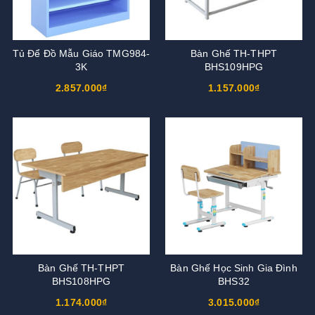
Tủ Để Đồ Mẫu Giáo TMG984-
Bàn Ghế TH-THPT
3K
BHS109HPG
2.857.000₫
1.157.000₫
Bàn Ghế TH-THPT
Bàn Ghế Học Sinh Gia Đình
BHS108HPG
BHS32
1.174.000₫
3.015.000₫