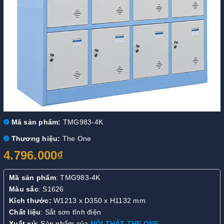
Mã sản phẩm:
TMG983-4K
Thương hiệu:
The One
4.796.000₫
Mã sản phẩm
: TMG983-4K
Màu sắc
: S1626
Kích thước:
W1213 x D350 x H1132 mm
Chất liệu
: Sắt sơn tĩnh điện
Xuất xứ
: Sản phẩm của
NỘI THẤT THE ONE
.