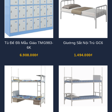
Tủ Để Đồ Mẫu Giáo TMG983-
Giường Sắt Nội Trú GC6
6K
6.908.000₫
1.494.000₫