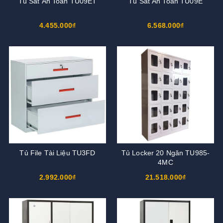
Tủ Sắt An Toàn TU09ET
Tủ Sắt An Toàn TU09E
4.455.000₫
6.568.000₫
Tủ File Tài Liệu TU3FD
Tủ Locker 20 Ngăn TU985-
4MC
2.992.000₫
21.518.000₫