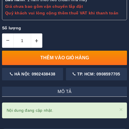
Giá chưa bao gồm vận chuyển lắp đặt
Quý khách vui lòng cộng thêm thuế VAT khi thanh toán
Số lượng
–
+
THÊM VÀO GIỎ HÀNG
HÀ NỘI: 0902438438
TP. HCM: 0908597705
MÔ TẢ
×
Nội dung đang cập nhật.