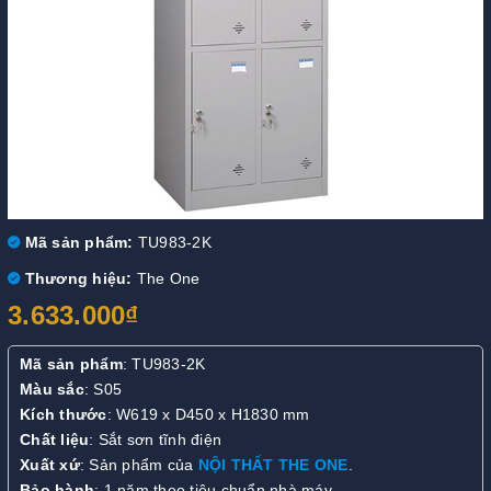
Mã sản phẩm:
TU983-2K
Thương hiệu:
The One
3.633.000₫
Mã sản phẩm
: TU983-2K
Màu sắc
: S05
Kích thước
: W619 x D450 x H1830 mm
Chất liệu
: Sắt sơn tĩnh điện
Xuất xứ
: Sản phẩm của
NỘI THẤT THE ONE
.
Bảo hành
: 1 năm theo tiêu chuẩn nhà máy