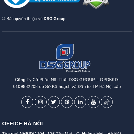
© Bản quyền thuộc về
DSG Group
Công Ty Cổ Phần Nội Thất DSG GROUP – GPDKKD:
0109882208 do Sở Kế hoạch và Đầu tư TP Hà Nội cấp
OFFICE HÀ NỘI
Tòa nhà NHBIDV 104 -106 Tân Mai - Q. Hoàng Mai - Hà Nội