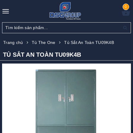
0
Toggle
navigation
Trang chủ
Tủ The One
Tủ Sắt An Toàn TU09K4B
TỦ SẮT AN TOÀN TU09K4B