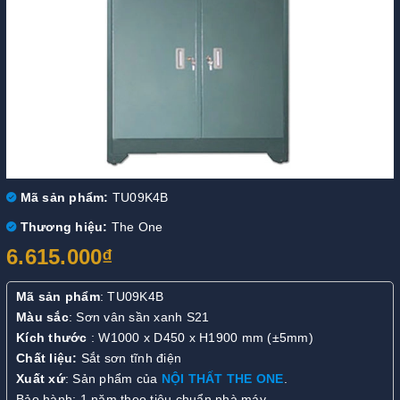
Mã sản phẩm:
TU09K4B
Thương hiệu:
The One
6.615.000₫
Mã sản phẩm
: TU09K4B
Màu sắc
: Sơn vân sần xanh S21
Kích thước
: W1000 x D450 x H1900 mm (±5mm)
Chất liệu:
Sắt sơn tĩnh điện
Xuất xứ
: Sản phẩm của
NỘI THẤT THE ONE
.
Bảo hành: 1 năm theo tiêu chuẩn nhà máy