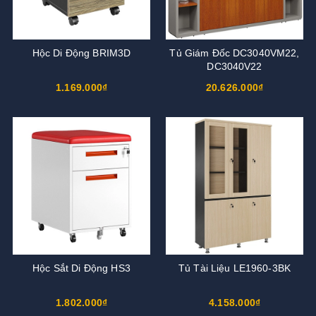
Hộc Di Động BRIM3D
Tủ Giám Đốc DC3040VM22,
DC3040V22
1.169.000₫
20.626.000₫
Hộc Sắt Di Động HS3
Tủ Tài Liệu LE1960-3BK
1.802.000₫
4.158.000₫