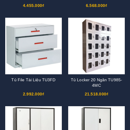
4.455.000₫
6.568.000₫
Tủ File Tài Liệu TU3FD
Tủ Locker 20 Ngăn TU985-
4MC
2.992.000₫
21.518.000₫