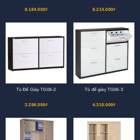
8.184.000₫
8.214.000₫
Tủ Để Giày TG06-2
Tủ để giày TG06-3
3.296.000₫
4.310.000₫