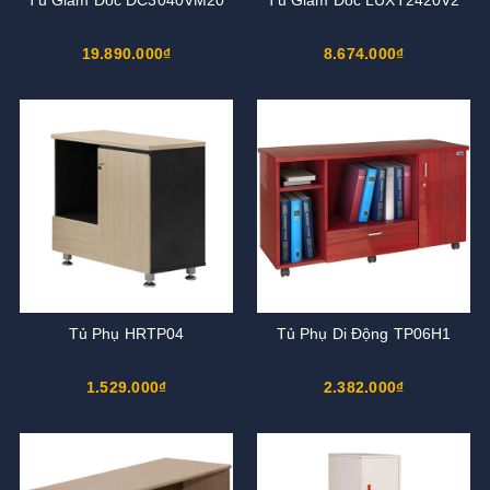
Tủ Giám Đốc DC3040VM20
Tủ Giám Đốc LUXT2420V2
19.890.000₫
8.674.000₫
Tủ Phụ HRTP04
Tủ Phụ Di Động TP06H1
1.529.000₫
2.382.000₫