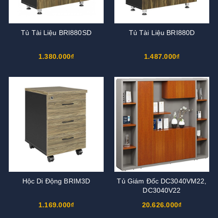
Tủ Tài Liệu BRI880SD
Tủ Tài Liệu BRI880D
1.380.000₫
1.487.000₫
Hộc Di Động BRIM3D
Tủ Giám Đốc DC3040VM22,
DC3040V22
1.169.000₫
20.626.000₫