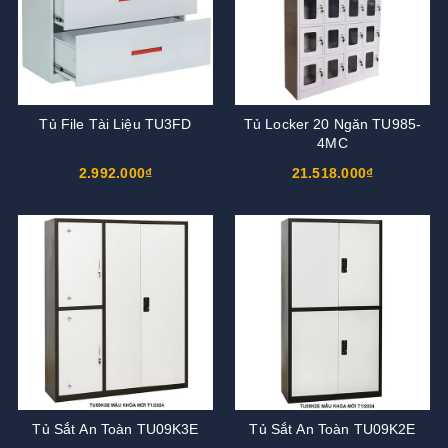
Tủ File Tài Liệu TU3FD
Tủ Locker 20 Ngăn TU985-
4MC
2.992.000₫
21.518.000₫
Tủ Sắt An Toàn TU09K3E
Tủ Sắt An Toàn TU09K2E