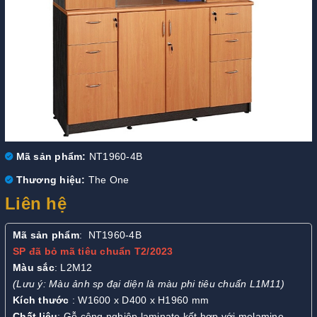
Mã sản phẩm:
NT1960-4B
Thương hiệu:
The One
Liên hệ
Mã sản phẩm
: NT1960-4B
SP đã bỏ mã tiêu chuẩn T2/2023
Màu sắc
: L2M12
(Lưu ý: Màu ảnh sp đại diện là màu phi tiêu chuẩn L1M11)
Kích thước
: W1600 x D400 x H1960 mm
Chất liệu
: Gỗ công nghiệp laminate kết hợp với melamine.