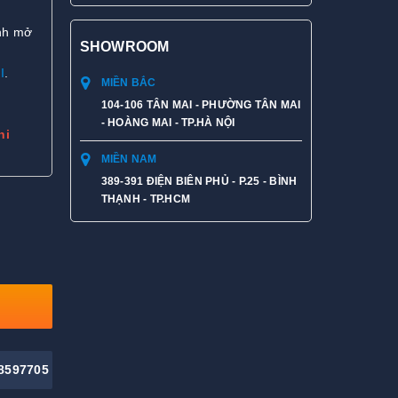
ánh mở
SHOWROOM
I
.
MIỀN BẮC
104-106 TÂN MAI - PHƯỜNG TÂN MAI
- HOÀNG MAI - TP.HÀ NỘI
hi
MIỀN NAM
389-391 ĐIỆN BIÊN PHỦ - P.25 - BÌNH
THẠNH - TP.HCM
8597705