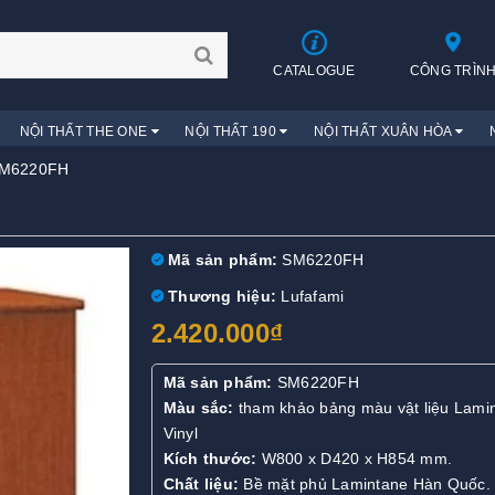
CATALOGUE
CÔNG TRÌN
NỘI THẤT THE ONE
NỘI THẤT 190
NỘI THẤT XUÂN HÒA
 SM6220FH
Mã sản phẩm:
SM6220FH
Thương hiệu:
Lufafami
2.420.000₫
Mã sản phẩm:
SM6220FH
Màu sắc:
tham khảo bảng màu vật liệu Lami
Vinyl
Kích thước:
W800 x D420 x H854 mm.
Chất liệu:
Bề mặt phủ Lamintane Hàn Quốc. 