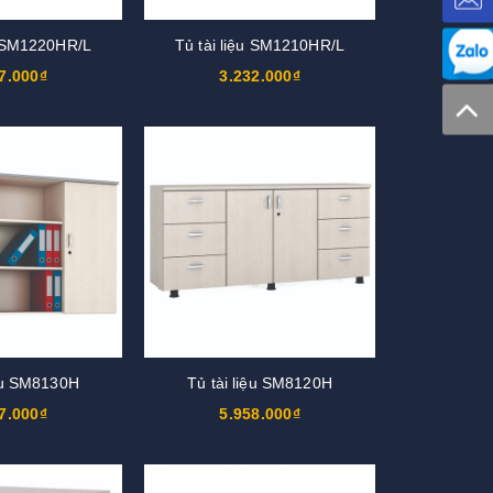
u SM1220HR/L
Tủ tài liệu SM1210HR/L
7.000₫
3.232.000₫
iệu SM8130H
Tủ tài liệu SM8120H
7.000₫
5.958.000₫