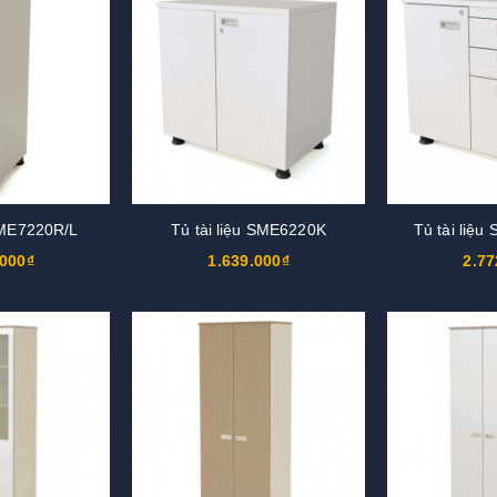
 SME7220R/L
Tủ tài liệu SME6220K
Tủ tài liệ
.000₫
1.639.000₫
2.77