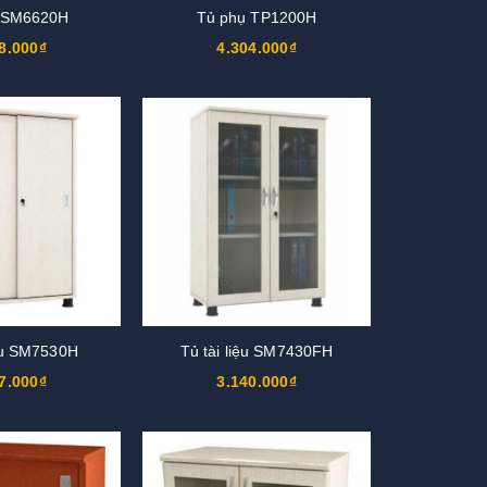
o SM6620H
Tủ phụ TP1200H
8.000₫
4.304.000₫
iệu SM7530H
Tủ tài liệu SM7430FH
7.000₫
3.140.000₫