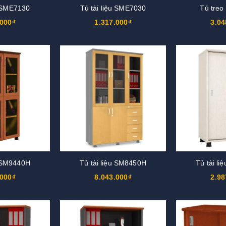
u SME7130
Tủ tài liệu SME7030
Tủ tre
.000₫
1.317.000₫
3.04
u SM9440H
Tủ tài liệu SM8450H
Tủ tài l
.000₫
8.043.000₫
2.98