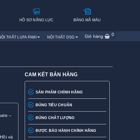
H
HỒ SƠ NĂNG LỰC
BẢNG MÃ MÀU
0
Giỏ hàng
NỘI THẤT LUFA FAMI
NỘI THẤT DSG
CAM KẾT BÁN HÀNG
SẢN PHẨM CHÍNH HÃNG
ĐÚNG TIÊU CHUẨN
nate –
ĐÚNG CHẤT LƯỢNG
ĐƯỢC BẢO HÀNH CHÍNH HÃNG
Hồi và