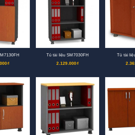
u SM7130FH
Tủ tài liệu SM7030FH
Tủ tài l
.000₫
2.129.000₫
2.36