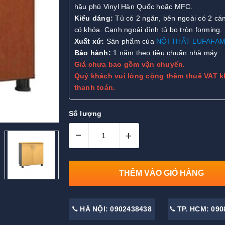
hậu phủ Vinyl Hàn Quốc hoặc MFC.
Kiểu dáng:
Tủ có 2 ngăn, bên ngoài có 2 c
có khóa. Cạnh ngoài đình tủ bo tròn forming.
Xuất xứ:
Sản phẩm của
NỘI THẤT LUFAFAM
Bảo hành:
1 năm theo tiêu chuẩn nhà máy.
Giá chưa bao gồm vận chuyển.
Quý khách vui lòng cộng thêm thuế VAT k
thanh toán.
Số lượng
–
+
THÊM VÀO GIỎ HÀNG
HÀ NỘI: 0902438438
TP. HCM: 090