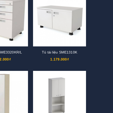
u SME3320KR/L
Tủ tài liệu SME1310K
2.000₫
1.179.000₫