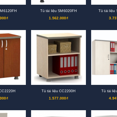
u SM6120FH
Tủ tài liệu SM6020FH
Tủ tài liệ
.000₫
1.562.000₫
3.73
u CC2220H
Tủ tài liệu CC2200H
Tủ tài l
.000₫
1.577.000₫
4.94