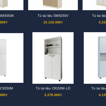
u SM8350K
Tủ tài liệu SM8250V
Tủ tài l
.000₫
15.118.000₫
3.23
ệu C8250M
Tủ tài liệu C8150M-LD
Tủ tài li
.000₫
3.278.000₫
4.12