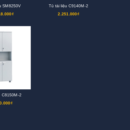
iệu SM8250V
Tủ tài liệu C9140M-2
18.000₫
2.251.000₫
ệu C8150M-2
0.000₫