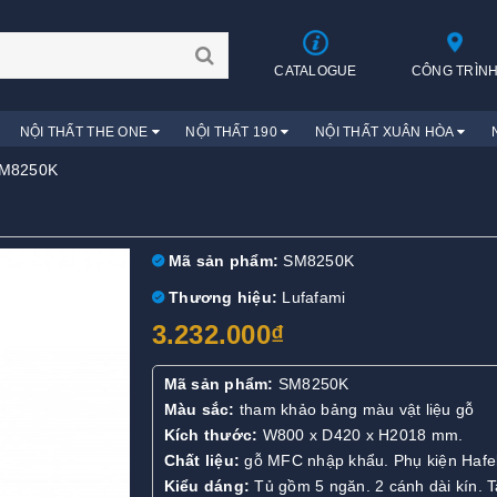
CATALOGUE
CÔNG TRÌN
NỘI THẤT THE ONE
NỘI THẤT 190
NỘI THẤT XUÂN HÒA
 SM8250K
Mã sản phẩm:
SM8250K
Thương hiệu:
Lufafami
3.232.000₫
Mã sản phẩm:
SM8250K
Màu sắc:
tham khảo bảng màu vật liệu gỗ
Kích thước:
W800 x D420 x H2018 mm.
Chất liệu:
gỗ MFC nhập khẩu. Phụ kiện Hafe
Kiểu dáng:
Tủ gồm 5 ngăn. 2 cánh dài kín. 