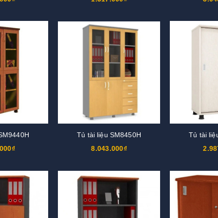
u SM9440H
Tủ tài liệu SM8450H
Tủ tài l
.000₫
8.043.000₫
2.98