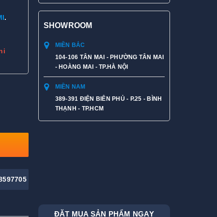
MI
.
SHOWROOM
MIỀN BẮC
hi
104-106 TÂN MAI - PHƯỜNG TÂN MAI
- HOÀNG MAI - TP.HÀ NỘI
MIỀN NAM
389-391 ĐIỆN BIÊN PHỦ - P.25 - BÌNH
THẠNH - TP.HCM
8597705
ĐẶT MUA SẢN PHẨM NGAY