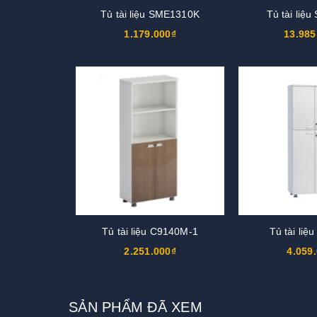
Tủ tài liệu SME1310K
Tủ tài liệ
1.179.000₫
13.985
Tủ tài liệu C9140M-1
Tủ tài li
2.251.000₫
4.059
SẢN PHẨM ĐÃ XEM