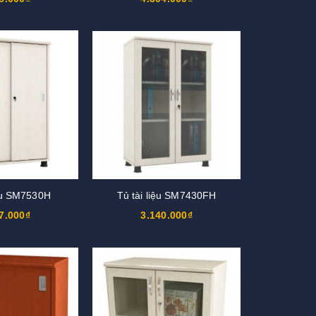
iệu SM7530H
Tủ tài liệu SM7430FH
7.000₫
3.140.000₫