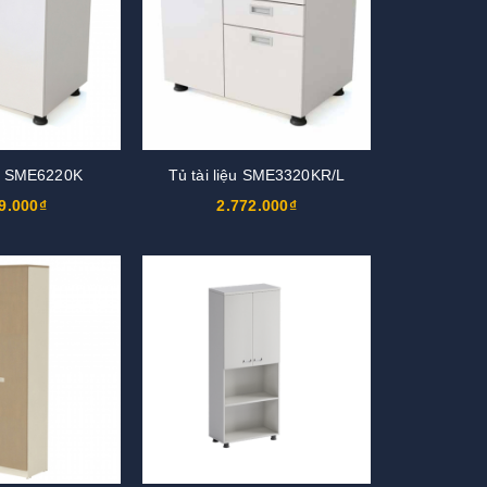
ệu SME6220K
Tủ tài liệu SME3320KR/L
9.000₫
2.772.000₫