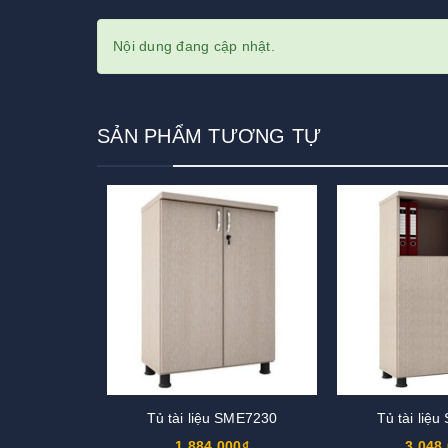
Nội dung đang cập nhật.
SẢN PHẨM TƯƠNG TỰ
Tủ tài liệu SME7230
Tủ tài liệ
1.884.000₫
3.048