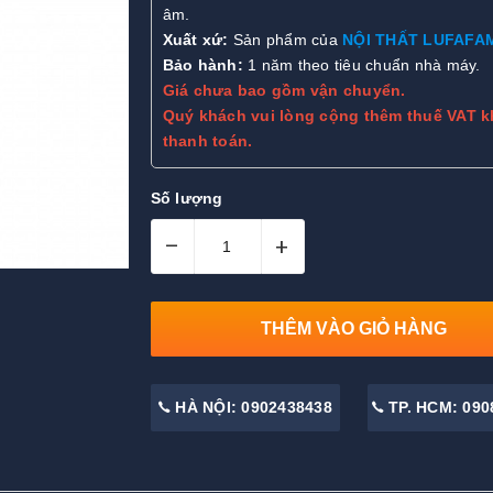
âm.
Xuất xứ:
Sản phẩm của
NỘI THẤT LUFAFA
Bảo hành:
1 năm theo tiêu chuẩn nhà máy.
Giá chưa bao gồm vận chuyển.
Quý khách vui lòng cộng thêm thuế VAT k
thanh toán.
Số lượng
–
+
THÊM VÀO GIỎ HÀNG
HÀ NỘI: 0902438438
TP. HCM: 090