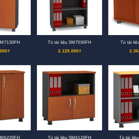
u SM7130FH
Tủ tài liệu SM7030FH
Tủ tài l
.000₫
2.129.000₫
2.36
u SM6220FH
Tủ tài liệu SM6120FH
Tủ tài li