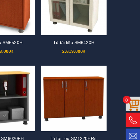
iệu SM6520H
Tủ tài liệu SM6420H
3.000₫
2.619.000₫
0
ệu SM6020FH
Tủ tài liệu SM1220HR/L