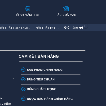
H
HỒ SƠ NĂNG LỰC
BẢNG MÃ MÀU
0
Giỏ hàng
NỘI THẤT LUFA FAMI
NỘI THẤT DSG
CAM KẾT BÁN HÀNG
SẢN PHẨM CHÍNH HÃNG
ĐÚNG TIÊU CHUẨN
ĐÚNG CHẤT LƯỢNG
le.
ĐƯỢC BẢO HÀNH CHÍNH HÃNG
Tay nắm