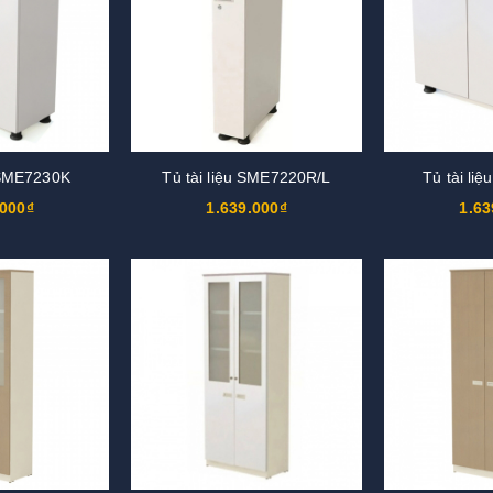
u SME7230K
Tủ tài liệu SME7220R/L
Tủ tài li
.000₫
1.639.000₫
1.63