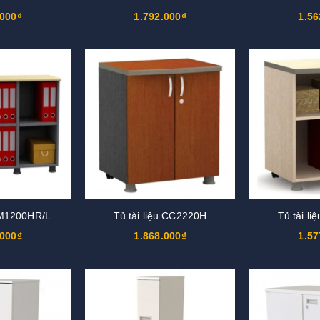
.000₫
1.792.000₫
1.56
 SM1200HR/L
Tủ tài liệu CC2220H
Tủ tài l
.000₫
1.868.000₫
1.57