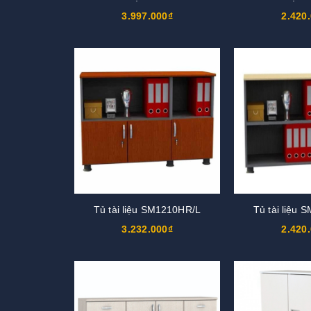
3.997.000₫
2.420
Tủ tài liệu SM1210HR/L
Tủ tài liệu
3.232.000₫
2.420