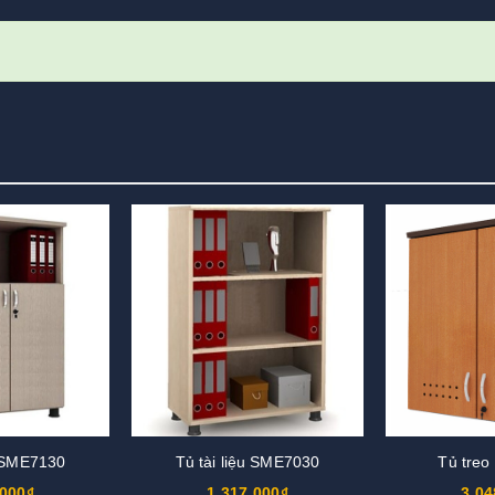
u SME7130
Tủ tài liệu SME7030
Tủ tre
.000₫
1.317.000₫
3.04