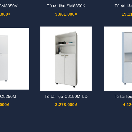
u SM8350V
Tủ tài liệu SM8350K
Tủ tài l
.000₫
3.661.000₫
15.1
ệu C8250M
Tủ tài liệu C8150M-LD
Tủ tài li
.000₫
3.278.000₫
4.12