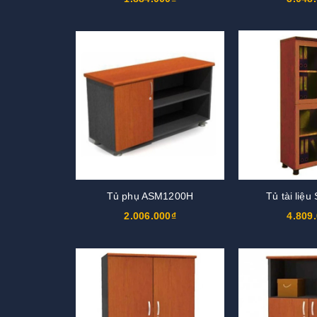
Tủ phụ ASM1200H
Tủ tài liệ
2.006.000₫
4.809