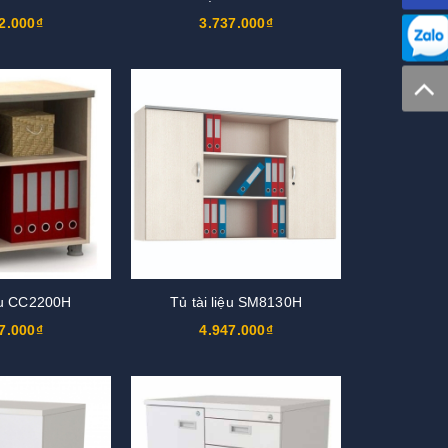
2.000₫
3.737.000₫
iệu CC2200H
Tủ tài liệu SM8130H
7.000₫
4.947.000₫