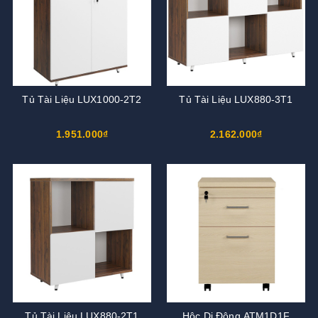
Tủ Tài Liệu LUX1000-2T2
Tủ Tài Liệu LUX880-3T1
1.951.000₫
2.162.000₫
Tủ Tài Liệu LUX880-2T1
Hộc Di Động ATM1D1F