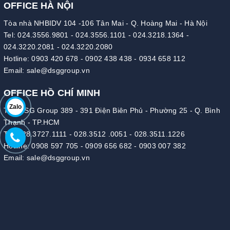
OFFICE HÀ NỘI
Tòa nhà NHBIDV 104 -106 Tân Mai - Q. Hoàng Mai - Hà Nội
Tel:
024.3556.9801
-
024.3556.1101
-
024.3218.1364
-
024.3220.2081
-
024.3220.2080
Hotline:
0903 420 678
-
0902 438 438
-
0934 658 112
Email:
sale@dsggroup.vn
OFFICE HỒ CHÍ MINH
Zalo
Tòa DSG Group 389 - 391 Điện Biên Phủ - Phường 25 - Q. Bình
Thạnh - TP.HCM
Tel:
028.3727.1111
-
028.3512 .0051
-
028.3511.1226
Hotline:
0908 597 705
-
0909 656 682
-
0903 007 382
Email:
sale@dsggroup.vn