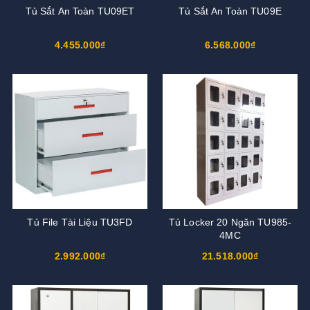
Tủ Sắt An Toàn TU09ET
Tủ Sắt An Toàn TU09E
4.455.000₫
6.568.000₫
Tủ File Tài Liệu TU3FD
Tủ Locker 20 Ngăn TU985-
4MC
2.992.000₫
21.518.000₫