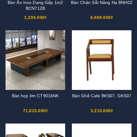
Bàn Ăn Inox Dạng Gấp 1m2
Bàn Chân Sắt Nâng Hạ BNH02
BCN712B
1.204.000₫
6.869.000₫
Bàn họp lớn CT9016NK
Bàn Ghế Cafe BKS07, GKS07
71.815.000₫
3.215.000₫