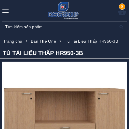
0
Toggle
navigation
Trang chủ
Bàn The One
Tủ Tài Liệu Thấp HR950-3B
TỦ TÀI LIỆU THẤP HR950-3B