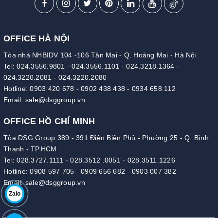
OFFICE HÀ NỘI
Tòa nhà NHBIDV 104 -106 Tân Mai - Q. Hoàng Mai - Hà Nội
Tel:
024.3556.9801
-
024.3556.1101
-
024.3218.1364
-
024.3220.2081
-
024.3220.2080
Hotline:
0903 420 678
-
0902 438 438
-
0934 658 112
Email:
sale@dsggroup.vn
OFFICE HỒ CHÍ MINH
Tòa DSG Group 389 - 391 Điện Biên Phủ - Phường 25 - Q. Bình
Thạnh - TP.HCM
Tel:
028.3727.1111
-
028.3512 .0051
-
028.3511.1226
Hotline:
0908 597 705
-
0909 656 682
-
0903 007 382
Email:
sale@dsggroup.vn
Zalo