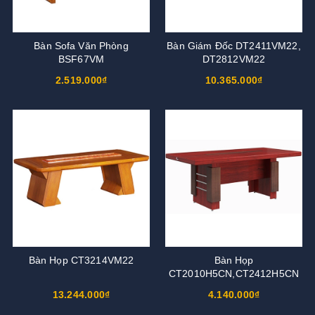
Bàn Sofa Văn Phòng
Bàn Giám Đốc DT2411VM22,
BSF67VM
DT2812VM22
2.519.000₫
10.365.000₫
Bàn Họp CT3214VM22
Bàn Họp
CT2010H5CN,CT2412H5CN
13.244.000₫
4.140.000₫