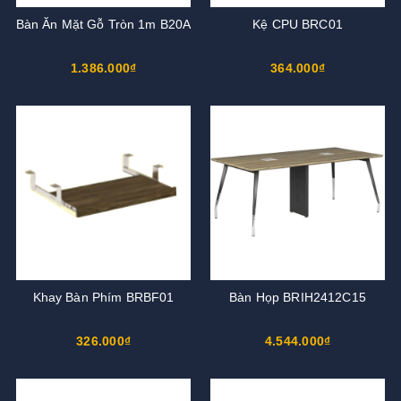
Bàn Ăn Mặt Gỗ Tròn 1m B20A
Kệ CPU BRC01
1.386.000₫
364.000₫
Khay Bàn Phím BRBF01
Bàn Họp BRIH2412C15
326.000₫
4.544.000₫