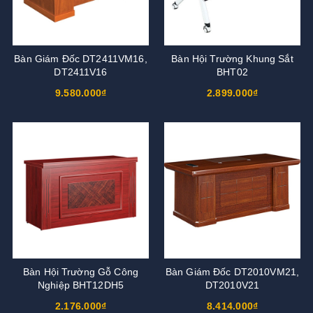
Bàn Giám Đốc DT2411VM16,
Bàn Hội Trường Khung Sắt
DT2411V16
BHT02
9.580.000₫
2.899.000₫
Bàn Hội Trường Gỗ Công
Bàn Giám Đốc DT2010VM21,
Nghiệp BHT12DH5
DT2010V21
2.176.000₫
8.414.000₫