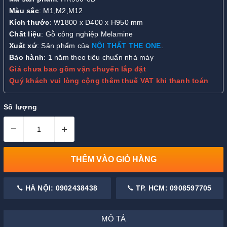
Màu sắc
: M1,M2,M12
Kích thước
: W1800 x D400 x H950 mm
Chất liệu
: Gỗ công nghiệp Melamine
Xuất xứ
: Sản phẩm của
NỘI THẤT THE ONE
.
Bảo hành
: 1 năm theo tiêu chuẩn nhà máy
Giá chưa bao gồm vận chuyển lắp đặt
Quý khách vui lòng cộng thêm thuế VAT khi thanh toán
Số lượng
–
+
THÊM VÀO GIỎ HÀNG
HÀ NỘI: 0902438438
TP. HCM: 0908597705
MÔ TẢ