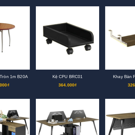
 Tròn 1m B20A
Kệ CPU BRC01
Khay Bàn 
.000₫
364.000₫
326