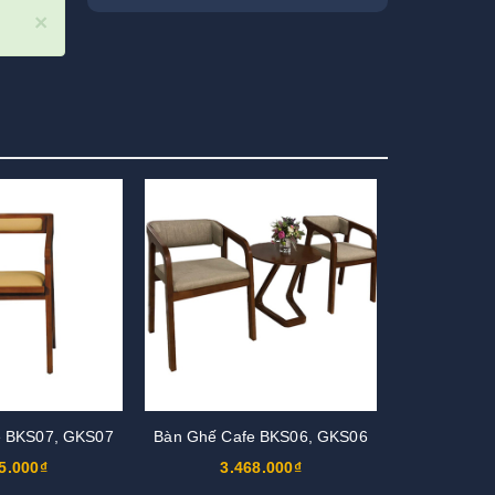
×
e BKS07, GKS07
Bàn Ghế Cafe BKS06, GKS06
5.000₫
3.468.000₫