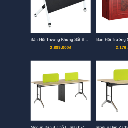
Bàn Hội Trường Khung Sắt BHT02
2.899.000₫
2.176
Modun Bàn 4 Chỗ LEMD01-4C12