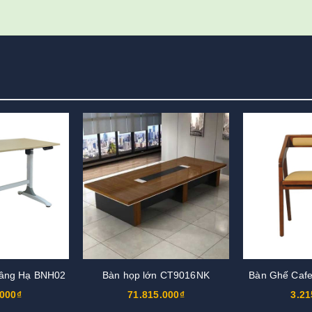
Nâng Hạ BNH02
Bàn họp lớn CT9016NK
Bàn Ghế Caf
.000₫
71.815.000₫
3.21