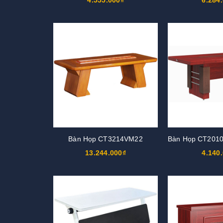
Bàn Họp CT3214VM22
13.244.000₫
4.140