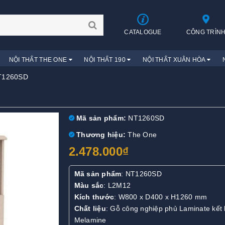
CATALOGUE
CÔNG TRÌN
NỘI THẤT THE ONE
NỘI THẤT 190
NỘI THẤT XUÂN HÒA
NT1260SD
Mã sản phẩm:
NT1260SD
Thương hiệu:
The One
2.478.000₫
Mã sản phẩm
: NT1260SD
Màu sắc
: L2M12
Kích thước
: W800 x D400 x H1260 mm
Chất liệu
: Gỗ công nghiệp phủ Laminate kết
Melamine