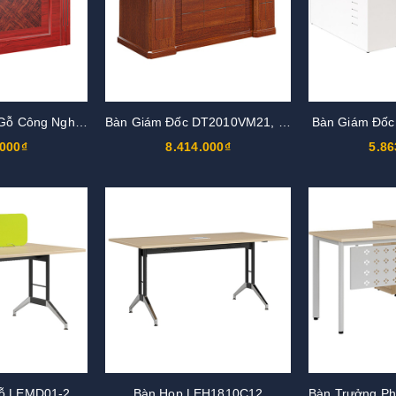
Bàn Hội Trường Gỗ Công Nghiệp BHT12DH5
Bàn Giám Đốc DT2010VM21, DT2010V21
Bàn Giám Đố
.000₫
8.414.000₫
5.86
Modun Bàn 2 Chỗ LEMD01-2C12
Bàn Họp LEH1810C12