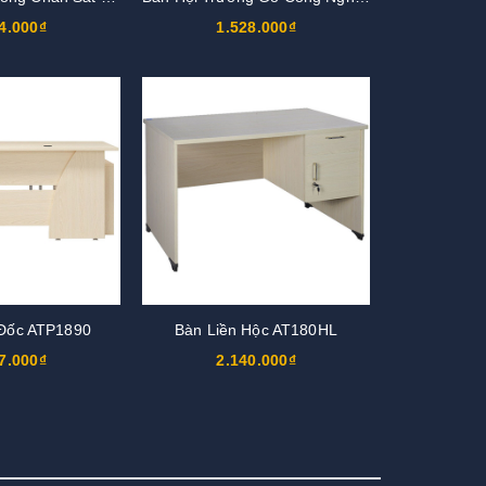
4.000₫
1.528.000₫
Đốc ATP1890
Bàn Liền Hộc AT180HL
7.000₫
2.140.000₫