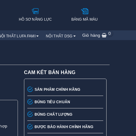
H
HỒ SƠ NĂNG LỰC
BẢNG MÃ MÀU
0
Giỏ hàng
NỘI THẤT LUFA FAMI
NỘI THẤT DSG
CAM KẾT BÁN HÀNG
SẢN PHẨM CHÍNH HÃNG
ĐÚNG TIÊU CHUẨN
ĐÚNG CHẤT LƯỢNG
 hợp
ĐƯỢC BẢO HÀNH CHÍNH HÃNG