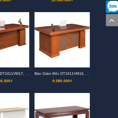
Bàn Giám Đốc DT2411VM17, DT2411V17
Bàn Giám Đốc DT2411VM16, DT2411V16
36.000₫
9.580.000₫