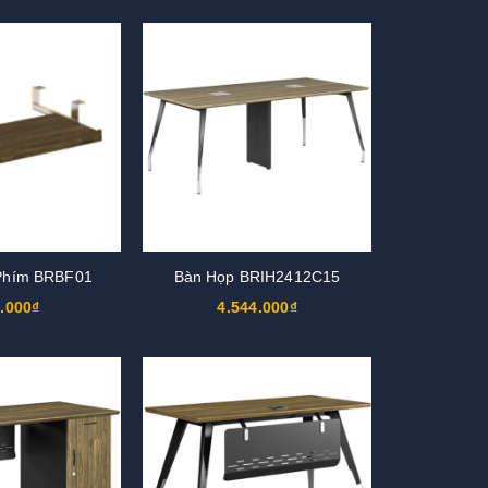
Phím BRBF01
Bàn Họp BRIH2412C15
.000₫
4.544.000₫