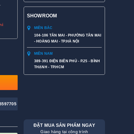
.
SHOWROOM
hi
MIỀN BẮC
104-106 TÂN MAI - PHƯỜNG TÂN MAI
- HOÀNG MAI - TP.HÀ NỘI
MIỀN NAM
389-391 ĐIỆN BIÊN PHỦ - P.25 - BÌNH
THẠNH - TP.HCM
8597705
ĐẶT MUA SẢN PHẨM NGAY
Giao hàng tại công trình