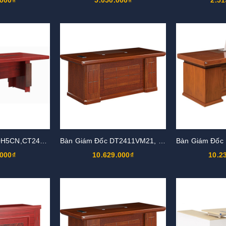
Bàn Họp CT2010H5CN,CT2412H5CN
Bàn Giám Đốc DT2411VM21, DT2411V21
.000₫
10.629.000₫
10.2