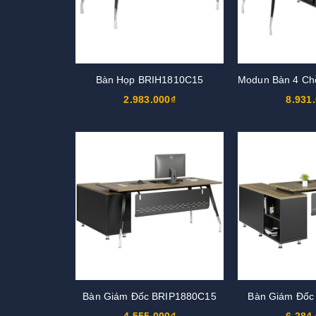
Bàn Họp BRIH1810C15
2.983.000₫
8.931
Bàn Giám Đốc BRIP1880C15
Bàn Giám Đốc
4.555.000₫
6.284