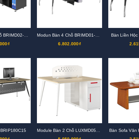
Modun Bàn 4 Chỗ BRIMD02-4C15
Modun Bàn 4 Chỗ BRIMD01-4C15
Bàn Liền Hộ
.000₫
6.802.000₫
2.61
 BRIP180C15
Module Bàn 2 Chỗ LUXMD05YC10
Bàn Sofa Văn
.000₫
5.050.000₫
2.51