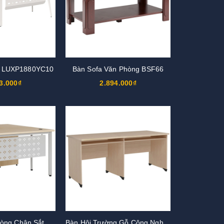
c LUXP1880YC10
Bàn Sofa Văn Phòng BSF66
3.000₫
2.894.000₫
Bàn Trưởng Phòng Chân Sắt HRP160C7Y1
Bàn Hội Trường Gỗ Công Nghiệp AT1850L, AT2050L