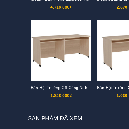
4.716.000₫
2.670
Bàn Hội Trường Gỗ Công Nghiệp AT1850D, AT2050D
1.828.000₫
1.060
SẢN PHẨM ĐÃ XEM