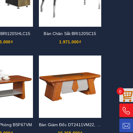
c BRI120SHLC15
Bàn Chân Sắt BRI120SC15
5.000₫
1.971.000₫
0
 Phòng BSF67VM
Bàn Giám Đốc DT2411VM22, DT2812VM22
9.000₫
10.365.000₫