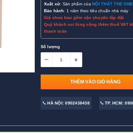
Xuất xứ
: Sản phẩm của
NỘI THẤT THE ONE
Bảo hành
: 1 năm theo tiêu chuẩn nhà máy
Giá chưa bao gồm vận chuyển lắp đặt
Quý khách vui lòng cộng thêm thuế VAT k
thanh toán
Số lượng
–
+
THÊM VÀO GIỎ HÀNG
HÀ NỘI: 0902438438
TP. HCM: 090