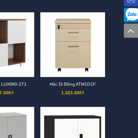
u LUX880-2T1
Hộc Di Động ATM1D1F
7.000₫
1.023.000₫