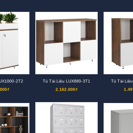
LUX1000-2T2
Tủ Tài Liệu LUX880-3T1
Tủ Tài Liệ
.000₫
2.162.000₫
1.49