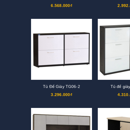
6.568.000₫
2.992
Tủ Để Giày TG06-2
Tủ để già
3.296.000₫
4.310