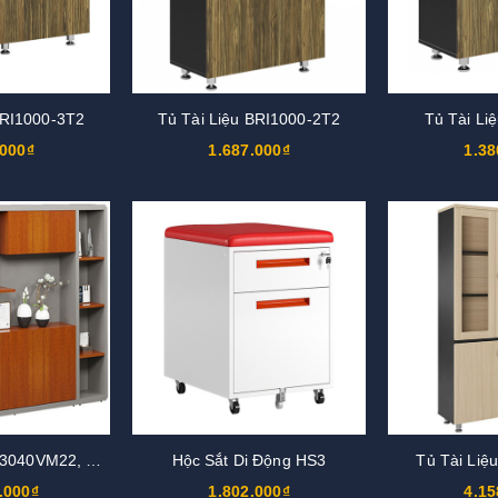
BRI1000-3T2
Tủ Tài Liệu BRI1000-2T2
Tủ Tài Li
.000₫
1.687.000₫
1.38
Tủ Giám Đốc DC3040VM22, DC3040V22
Hộc Sắt Di Động HS3
Tủ Tài Liệ
.000₫
1.802.000₫
4.15