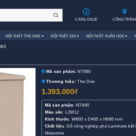
CATALOGUE
CÔNG TRÌN
NỘI THẤT THE ONE
NỘI THẤT 190
NỘI THẤT XUÂN HÒA
880
Mã sản phẩm:
NT880
Thương hiệu:
The One
1.393.000₫
Mã sản phẩm
: NT880
Màu sắc
: L2M12
Kích thước
: W800 x D400 x H880 mm
Chất liệu
: Gỗ công nghiệp phủ Laminate kết
Melamine