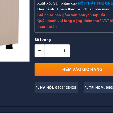
Xuất xứ
: Sản phẩm của
NỘI THẤT THE ONE
Bảo hành
: 1 năm theo tiêu chuẩn nhà máy
Giá chưa bao gồm vận chuyển lắp đặt
Quý khách vui lòng cộng thêm thuế VAT k
thanh toán
Số lượng
–
+
THÊM VÀO GIỎ HÀNG
HÀ NỘI: 0902438438
TP. HCM: 090