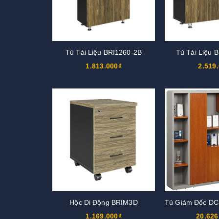
Tủ Tài Liệu BRI1260-2B
Tủ Tài Liệu 
1.813.000₫
2.519
Hộc Di Động BRIM3D
1.169.000₫
20.626