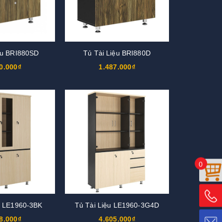
ệu BRI880SD
Tủ Tài Liệu BRI880D
0.000₫
1.487.000₫
0
u LE1960-3BK
Tủ Tài Liệu LE1960-3G4D
8.000₫
4.605.000₫