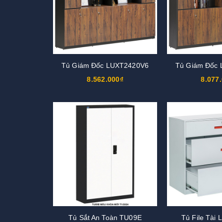
Tủ Giám Đốc LUXT2420V6
Tủ Giám Đốc
8.562.000₫
8.077
Tủ Sắt An Toàn TU09E
Tủ File Tài