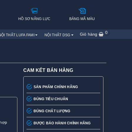
H
HỒ SƠ NĂNG LỰC
BẢNG MÃ MÀU
0
Giỏ hàng
NỘI THẤT LUFA FAMI
NỘI THẤT DSG
CAM KẾT BÁN HÀNG
SẢN PHẨM CHÍNH HÃNG
ĐÚNG TIÊU CHUẨN
ĐÚNG CHẤT LƯỢNG
 hợp
ĐƯỢC BẢO HÀNH CHÍNH HÃNG