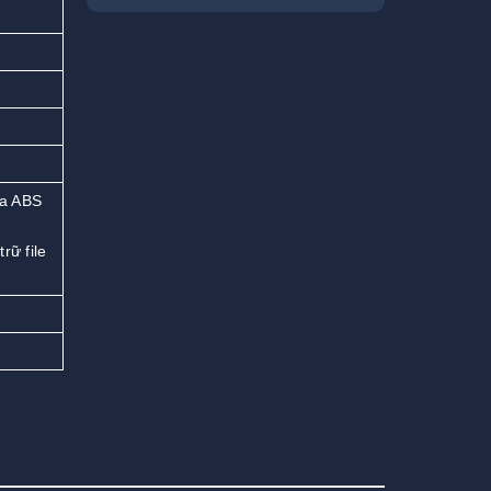
ựa ABS
rữ file