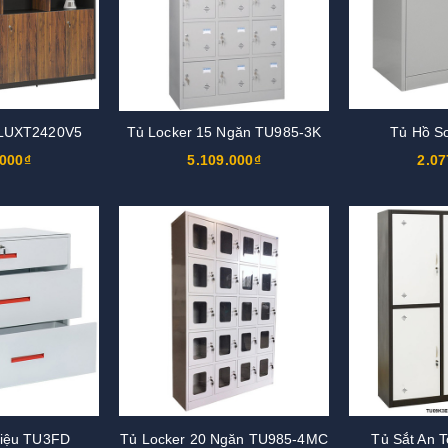
 LUXT2420V5
Tủ Locker 15 Ngăn TU985-3K
Tủ Hồ S
.000₫
5.109.000₫
2.07
 Liệu TU3FD
Tủ Locker 20 Ngăn TU985-4MC
Tủ Sắt An 