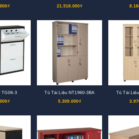
.000₫
21.518.000₫
8.18
y TG06-3
Tủ Tài Liệu NT1960-3BA
Tủ Tài Liệ
.000₫
5.309.000₫
3.97