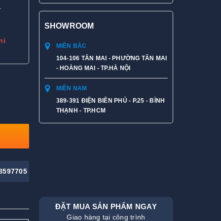
.
SHOWROOM
hi
MIỀN BẮC
104-106 TÂN MAI - PHƯỜNG TÂN MAI
- HOÀNG MAI - TP.HÀ NỘI
MIỀN NAM
389-391 ĐIỆN BIÊN PHỦ - P.25 - BÌNH
THẠNH - TP.HCM
8597705
ĐẶT MUA SẢN PHẨM NGAY
Giao hàng tại công trình