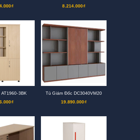
4.000₫
8.214.000₫
u AT1960-3BK
Tủ Giám Đốc DC3040VM20
6.000₫
19.890.000₫