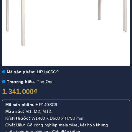
Mã sản phẩm:
HR140SC9
Thương hiệu:
The One
1.341.000₫
Mã sản phẩm:
HR140SC9
Màu sắc:
M1, M2, M12.
Kích thước:
W1400 x D600 x H750 mm
Chất liệu:
Gỗ công nghiệp melamine, kết hợp khung
chân thép tam giác sơn tĩnh điện trắng