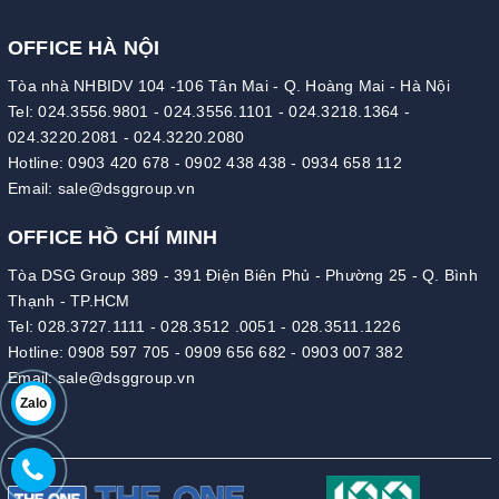
OFFICE HÀ NỘI
Tòa nhà NHBIDV 104 -106 Tân Mai - Q. Hoàng Mai - Hà Nội
Tel:
024.3556.9801
-
024.3556.1101
-
024.3218.1364
-
024.3220.2081
-
024.3220.2080
Hotline:
0903 420 678
-
0902 438 438
-
0934 658 112
Email:
sale@dsggroup.vn
OFFICE HỒ CHÍ MINH
Tòa DSG Group 389 - 391 Điện Biên Phủ - Phường 25 - Q. Bình
Thạnh - TP.HCM
Tel:
028.3727.1111
-
028.3512 .0051
-
028.3511.1226
Hotline:
0908 597 705
-
0909 656 682
-
0903 007 382
Email:
sale@dsggroup.vn
Zalo