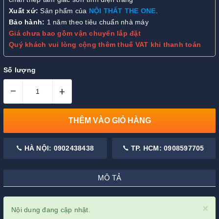
Xuất xứ:
Sản phẩm của
NỘI THẤT THE ONE
.
Bảo hành:
1 năm theo tiêu chuẩn nhà máy
Giá chưa bao gồm vận chuyển lắp đặt
Quý khách vui lòng cộng thêm thuế VAT khi thanh toán
Số lượng
–
+
THÊM VÀO GIỎ HÀNG
HÀ NỘI: 0902438438
TP. HCM: 0908597705
MÔ TẢ
×
Nội dung đang cập nhật.