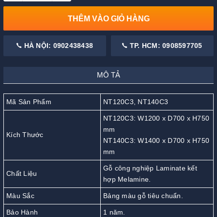
THÊM VÀO GIỎ HÀNG
HÀ NỘI: 0902438438
TP. HCM: 0908597705
MÔ TẢ
Mã Sản Phẩm
NT120C3, NT140C3
NT120C3: W1200 x D700 x H750
mm
Kích Thước
NT140C3: W1400 x D700 x H750
mm
Gỗ công nghiệp Laminate kết
Chất Liệu
hợp Melamine.
Màu Sắc
Bảng màu gỗ tiêu chuẩn.
Bảo Hành
1 năm.