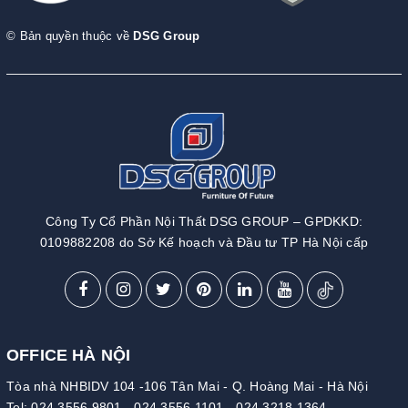
© Bản quyền thuộc về
DSG Group
Công Ty Cổ Phần Nội Thất DSG GROUP – GPDKKD:
0109882208 do Sở Kế hoạch và Đầu tư TP Hà Nội cấp
OFFICE HÀ NỘI
Tòa nhà NHBIDV 104 -106 Tân Mai - Q. Hoàng Mai - Hà Nội
Tel:
024.3556.9801
-
024.3556.1101
-
024.3218.1364
-