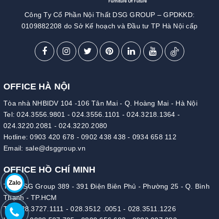
Công Ty Cổ Phần Nội Thất DSG GROUP – GPDKKD:
0109882208 do Sở Kế hoạch và Đầu tư TP Hà Nội cấp
OFFICE HÀ NỘI
Tòa nhà NHBIDV 104 -106 Tân Mai - Q. Hoàng Mai - Hà Nội
Tel:
024.3556.9801
-
024.3556.1101
-
024.3218.1364
-
024.3220.2081
-
024.3220.2080
Hotline:
0903 420 678
-
0902 438 438
-
0934 658 112
Email:
sale@dsggroup.vn
OFFICE HỒ CHÍ MINH
Zalo
Tòa DSG Group 389 - 391 Điện Biên Phủ - Phường 25 - Q. Bình
Thạnh - TP.HCM
Tel:
028.3727.1111
-
028.3512 .0051
-
028.3511.1226