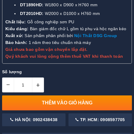
DT1890HD:
W1800 x D900 x H760 mm
DT2010HD:
W2000 x D1000 x H760 mm
Chất liệu:
Gỗ công nghiệp sơn PU
Kiểu dáng:
Bàn giám đốc chữ L gồm tủ phụ và hộc ngăn kéo
Xuất xứ:
Sản phẩm phân phối bởi
Nội Thất DSG Group
Bảo hành:
1 năm theo tiêu chuẩn nhà máy
Giá chưa bao gồm vận chuyển lắp đặt.
Quý khách vui lòng cộng thêm thuế VAT khi thanh toán
Số lượng
–
+
THÊM VÀO GIỎ HÀNG
HÀ NỘI: 0902438438
TP. HCM: 0908597705