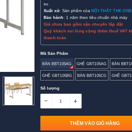
su.
Xuất xứ
: Sản phẩm của
NỘI THẤT THE ONE
Bảo hành
: 1 năm theo tiêu chuẩn nhà máy
Giá chưa bao gồm vận chuyển lắp đặt
Quý khách vui lòng cộng thêm thuế VAT k
thanh toán
Mã Sản Phẩm
BÀN BBT105AG
GHẾ GBT105AG
BÀN BBT1
GHẾ GBT105BG
BÀN BBT105CG
GHẾ GBT1
Số lượng
–
+
THÊM VÀO GIỎ HÀNG