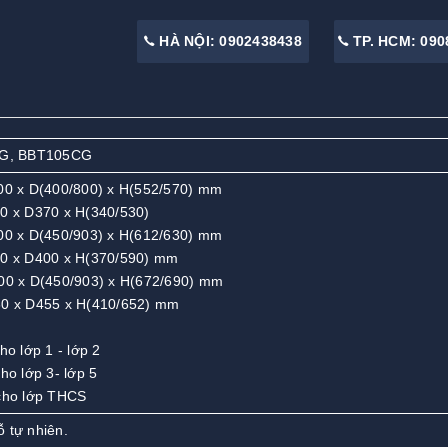
HÀ NỘI: 0902438438
TP. HCM: 090
G, BBT105CG
0 x D(400/800) x H(552/570) mm
 x D370 x H(340/530)
0 x D(450/903) x H(612/630) mm
 x D400 x H(370/590) mm
0 x D(450/903) x H(672/690) mm
 x D455 x H(410/652) mm
ho lớp 1 - lớp 2
ho lớp 3- lớp 5
 cho lớp THCS
 tự nhiên.