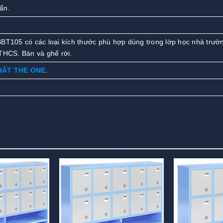
ẩn.
BBT105 có các loại kích thước phù hợp dùng trong lớp học nhà trườ
THCS. Bàn và ghế rời.
HẤT THE ONE
.