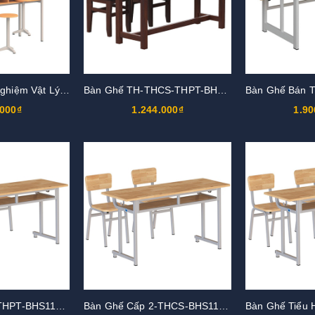
Bàn Phòng Thí Nghiệm Vật Lý BTN101
Bàn Ghế TH-THCS-THPT-BHS501
.000₫
1.244.000₫
1.90
Bàn Ghế Cấp 3-THPT-BHS112-7G,GHS112-7G
Bàn Ghế Cấp 2-THCS-BHS112-6G,GHS112-6G