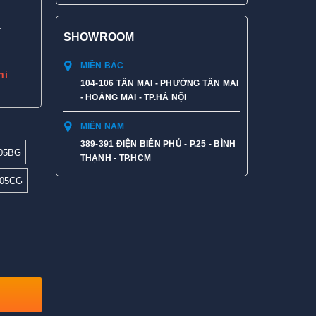
.
SHOWROOM
MIỀN BẮC
hi
104-106 TÂN MAI - PHƯỜNG TÂN MAI
- HOÀNG MAI - TP.HÀ NỘI
MIỀN NAM
389-391 ĐIỆN BIÊN PHỦ - P.25 - BÌNH
05BG
THẠNH - TP.HCM
05CG