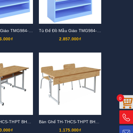
Tủ Để Đồ Mẫu Giáo TMG984-4K
Tủ Để Đồ Mẫu Giáo TMG984-3K
6.000₫
2.857.000₫
0
Bàn Ghế TH-THCS-THPT BHS110G
Bàn Ghế TH-THCS-THPT BHS109G
0.000₫
1.175.000₫