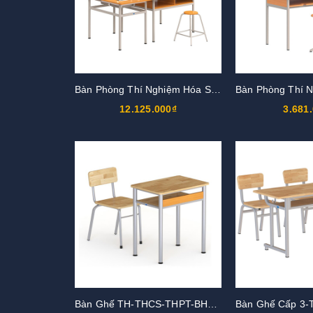
Bàn Phòng Thí Nghiệm Hóa Sinh BTN102
12.125.000₫
3.681
Bàn Ghế TH-THCS-THPT-BHS115