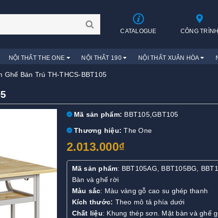
CATALOGUE
CÔNG TRÌN
NỘI THẤT THE ONE
NỘI THẤT 190
NỘI THẤT XUÂN HÒA
n Ghế Bán Trú TH-THCS-BBT105
5
Mã sản phẩm:
BBT105,GBT105
Thương hiệu:
The One
2.013.000₫
Mã sản phẩm
: BBT105AG, BBT105BG, BBT
Bàn và ghế rời
Màu sắc
: Màu vàng gỗ cao su ghép thanh
Kích thước:
Theo mô tả phía dưới
Chất liệu
: Khung thép sơn. Mặt bàn và ghế 