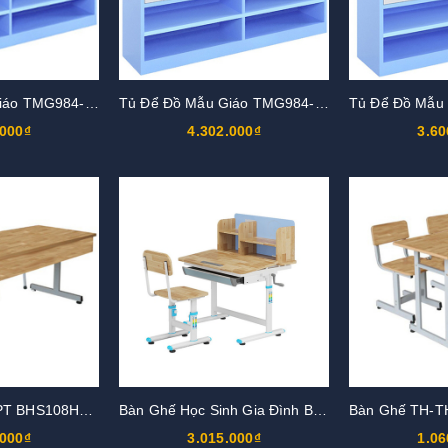
Tủ Để Đồ Mẫu Giáo TMG984-6K
Tủ Để Đồ Mẫu Giáo TMG984-5K
.000₫
4.302.000₫
3.60
Bàn Ghế TH-THPT BHS108HPG
Bàn Ghế Học Sinh Gia Đình BHS32
.000₫
3.015.000₫
1.06