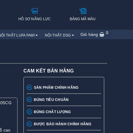
H
HỒ SƠ NĂNG LỰC
BẢNG MÃ MÀU
0
Giỏ hàng
NỘI THẤT LUFA FAMI
NỘI THẤT DSG
CAM KẾT BÁN HÀNG
SẢN PHẨM CHÍNH HÃNG
ĐÚNG TIÊU CHUẨN
105CG
ĐÚNG CHẤT LƯỢNG
ĐƯỢC BẢO HÀNH CHÍNH HÃNG
gỗ cao