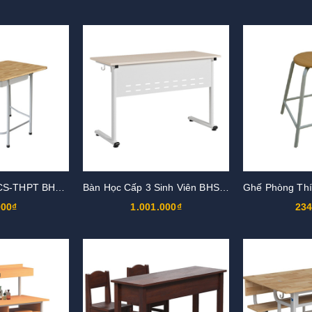
Bàn Ghế TH-THCS-THPT BHS107G
Bàn Học Cấp 3 Sinh Viên BHS117
000₫
1.001.000₫
234