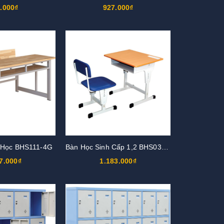
.000₫
927.000₫
 Học BHS111-4G
Bàn Học Sinh Cấp 1,2 BHS03-1, GHS03-1
7.000₫
1.183.000₫