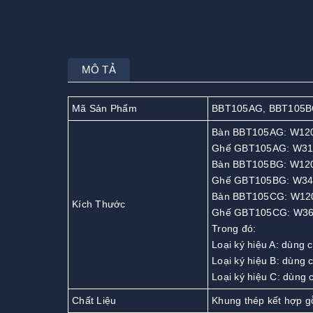
MÔ TẢ
Mã Sản Phẩm
BBT105AG, BBT105B
Bàn BBT105AG: W120
Ghế GBT105AG: W310
Bàn BBT105BG: W120
Ghế GBT105BG: W340
Bàn BBT105CG: W120
Kích Thước
Ghế GBT105CG: W360
Trong đó:
Loại ký hiệu A: dùng c
Loại ký hiệu B: dùng c
Loại ký hiệu C: dùng
Chất Liệu
Khung thép kết hợp gỗ