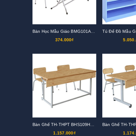
Bàn Học Mẫu Giáo BMG101AN, BMG101BN
374.000₫
5.050
Bàn Ghế TH-THPT BHS109HPG
1.157.000₫
1.174