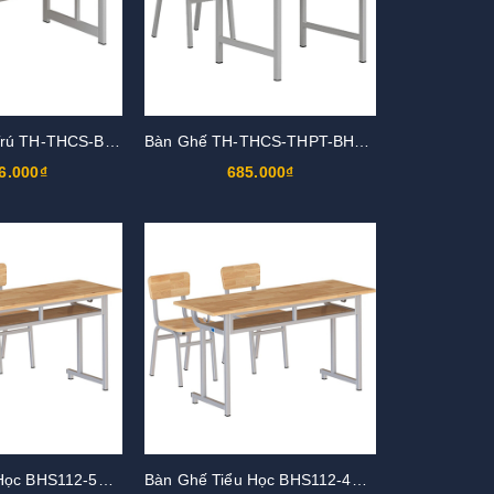
Bàn Ghế Bán Trú TH-THCS-BBT104
Bàn Ghế TH-THCS-THPT-BHS116
6.000₫
685.000₫
Bàn Ghế Tiểu Học BHS112-5G,GHS112-5G
Bàn Ghế Tiểu Học BHS112-4G,GHS112-4G