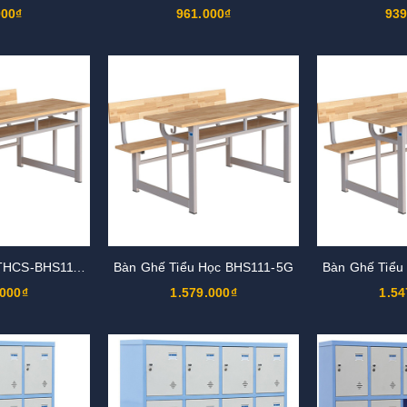
000₫
961.000₫
939
Bàn Ghế Cấp 2-THCS-BHS111-6G
Bàn Ghế Tiểu Học BHS111-5G
Bàn Ghế Tiểu
.000₫
1.579.000₫
1.54