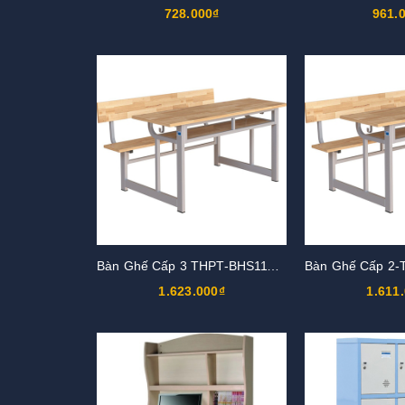
728.000₫
961.
Bàn Ghế Cấp 3 THPT-BHS111-7G
1.623.000₫
1.611