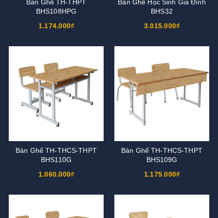
Bàn Ghế TH-THPT
Bàn Ghế Học Sinh Gia Đình
BHS108HPG
BHS32
1.174.000₫
3.015.000₫
Bàn Ghế TH-THCS-THPT
Bàn Ghế TH-THCS-THPT
BHS110G
BHS109G
1.060.000₫
1.175.000₫