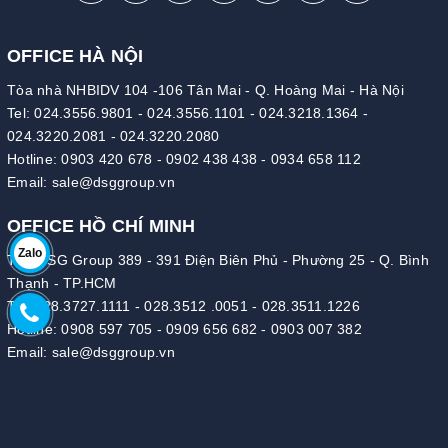
OFFICE HÀ NỘI
Tòa nhà NHBIDV 104 -106 Tân Mai - Q. Hoàng Mai - Hà Nội
Tel:
024.3556.9801
-
024.3556.1101
-
024.3218.1364
-
024.3220.2081
-
024.3220.2080
Hotline:
0903 420 678
-
0902 438 438
-
0934 658 112
Email:
sale@dsggroup.vn
OFFICE HỒ CHÍ MINH
Zalo
Tòa DSG Group 389 - 391 Điện Biên Phủ - Phường 25 - Q. Bình
Thạnh - TP.HCM
Tel:
028.3727.1111
-
028.3512 .0051
-
028.3511.1226
Hotline:
0908 597 705
-
0909 656 682
-
0903 007 382
Email:
sale@dsggroup.vn