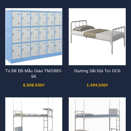
Tủ Để Đồ Mẫu Giáo TMG983-
Giường Sắt Nội Trú GC6
6K
6.908.000₫
1.494.000₫