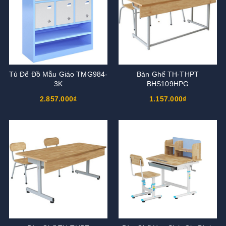
Tủ Để Đồ Mẫu Giáo TMG984-
Bàn Ghế TH-THPT
3K
BHS109HPG
2.857.000₫
1.157.000₫