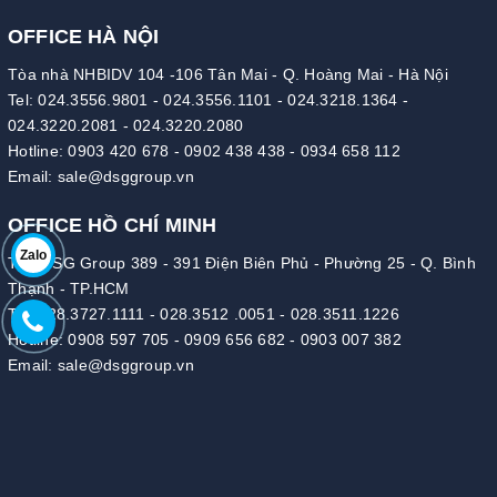
OFFICE HÀ NỘI
Tòa nhà NHBIDV 104 -106 Tân Mai - Q. Hoàng Mai - Hà Nội
Tel:
024.3556.9801
-
024.3556.1101
-
024.3218.1364
-
024.3220.2081
-
024.3220.2080
Hotline:
0903 420 678
-
0902 438 438
-
0934 658 112
Email:
sale@dsggroup.vn
OFFICE HỒ CHÍ MINH
Zalo
Tòa DSG Group 389 - 391 Điện Biên Phủ - Phường 25 - Q. Bình
Thạnh - TP.HCM
Tel:
028.3727.1111
-
028.3512 .0051
-
028.3511.1226
Hotline:
0908 597 705
-
0909 656 682
-
0903 007 382
Email:
sale@dsggroup.vn