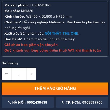
Mã sản phẩm:
LUXB2418V5
Màu sắc:
M6M26
Kích thước:
W2400 x D1800 x H760 mm
Chất liệu:
Gỗ công nghiệp Melamine. Bàn kèm tủ phụ bên tay
phải người ngồi
Xuất xứ:
Sản phẩm của
NỘI THẤT THE ONE
.
Bảo hành:
1 năm theo tiêu chuẩn nhà máy
Giá chưa bao gồm vận chuyển
Quý khách vui lòng cộng thêm thuế VAT khi thanh toán
Số lượng
–
+
THÊM VÀO GIỎ HÀNG
HÀ NỘI: 0902438438
TP. HCM: 0908597705