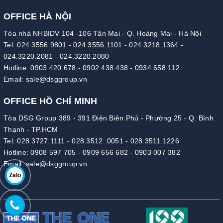
OFFICE HÀ NỘI
Tòa nhà NHBIDV 104 -106 Tân Mai - Q. Hoàng Mai - Hà Nội
Tel:
024.3556.9801
-
024.3556.1101
-
024.3218.1364
-
024.3220.2081
-
024.3220.2080
Hotline:
0903 420 678
-
0902 438 438
-
0934 658 112
Email:
sale@dsggroup.vn
OFFICE HỒ CHÍ MINH
Tòa DSG Group 389 - 391 Điện Biên Phủ - Phường 25 - Q. Bình
Thạnh - TP.HCM
Tel:
028.3727.1111
-
028.3512 .0051
-
028.3511.1226
Hotline:
0908 597 705
-
0909 656 682
-
0903 007 382
Email:
sale@dsggroup.vn
Zalo