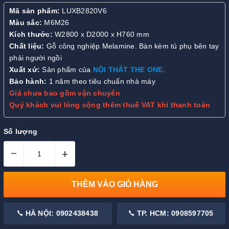
Mã sản phẩm:
LUXB2820V6
Màu sắc:
M6M26
Kích thước:
W2800 x D2000 x H760 mm
Chất liệu:
Gỗ công nghiệp Melamine. Bàn kèm tủ phụ bên tay
phải người ngồi
Xuất xứ:
Sản phẩm của
NỘI THẤT THE ONE
.
Bảo hành:
1 năm theo tiêu chuẩn nhà máy
Giá chưa bao gồm vận chuyển
Quý khách vui lòng cộng thêm thuế VAT khi thanh toán
Số lượng
–
+
THÊM VÀO GIỎ HÀNG
HÀ NỘI: 0902438438
TP. HCM: 0908597705