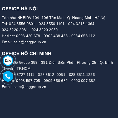
OFFICE HÀ NỘI
Tòa nhà NHBIDV 104 -106 Tân Mai - Q. Hoàng Mai - Hà Nội
Tel:
024.3556.9801
-
024.3556.1101
-
024.3218.1364
-
024.3220.2081
-
024.3220.2080
Hotline:
0903 420 678
-
0902 438 438
-
0934 658 112
Email:
sale@dsggroup.vn
OFFICE HỒ CHÍ MINH
Zalo
Tòa DSG Group 389 - 391 Điện Biên Phủ - Phường 25 - Q. Bình
Thạnh - TP.HCM
Tel:
028.3727.1111
-
028.3512 .0051
-
028.3511.1226
Hotline:
0908 597 705
-
0909 656 682
-
0903 007 382
Email:
sale@dsggroup.vn