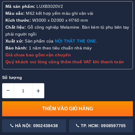
Mã sản phẩm:
LUXB3020V2
Màu sắc:
M62 kết hợp yếm màu ghi vân vải
Kích thước:
W3000 x D2000 x H760 mm
Chất liệu:
Gỗ công nghiệp Melamine. Bàn kèm tủ phụ bên tay
phải người ngồi
Xuất xứ:
Sản phẩm của
NỘI THẤT THE ONE
.
Bảo hành:
1 năm theo tiêu chuẩn nhà máy
Giá chưa bao gồm vận chuyển
Quý khách vui lòng cộng thêm thuế VAT khi thanh toán
Số lượng
–
+
THÊM VÀO GIỎ HÀNG
HÀ NỘI: 0902438438
TP. HCM: 0908597705