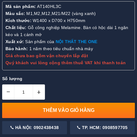
Mã sản phẩm:
AT140HL3C
Màu sắc:
M1,M2,M12,M21/M22 (vàng xanh)
Kích thước:
W1400 x D700 x H750mm
Chất liệu:
Gỗ công nghiệp Melamine. Bàn có hộc dài 1 ngăn
kéo và 1 cánh mở
Xuất xứ:
Sản phẩm của
NỘI THẤT THE ONE
Bảo hành:
1 năm theo tiêu chuẩn nhà máy
Giá chưa bao gồm vận chuyển lắp đặt
Quý khách vui lòng cộng thêm thuế VAT khi thanh toán
Số lượng
–
+
THÊM VÀO GIỎ HÀNG
HÀ NỘI: 0902438438
TP. HCM: 0908597705