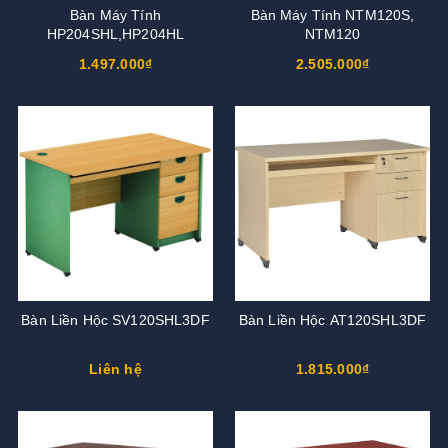
Bàn Máy Tính
Bàn Máy Tính NTM120S,
HP204SHL,HP204HL
NTM120
1.497.000₫
2.505.000₫
Bàn Liền Hộc SV120SHL3DF
Bàn Liền Hộc AT120SHL3DF
Liên hệ
1.815.000₫