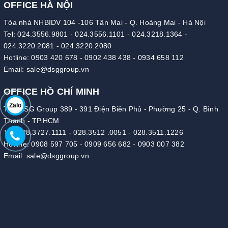
OFFICE HÀ NỘI
Tòa nhà NHBIDV 104 -106 Tân Mai - Q. Hoàng Mai - Hà Nội
Tel:
024.3556.9801
-
024.3556.1101
-
024.3218.1364
-
024.3220.2081
-
024.3220.2080
Hotline:
0903 420 678
-
0902 438 438
-
0934 658 112
Email:
sale@dsggroup.vn
OFFICE HỒ CHÍ MINH
Zalo
Tòa DSG Group 389 - 391 Điện Biên Phủ - Phường 25 - Q. Bình
Thạnh - TP.HCM
Tel:
028.3727.1111
-
028.3512 .0051
-
028.3511.1226
Hotline:
0908 597 705
-
0909 656 682
-
0903 007 382
Email:
sale@dsggroup.vn