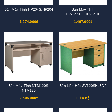
Bàn Máy Tính HP204S,HP204
Bàn Máy Tính
HP204SHL,HP204HL
1.274.000₫
1.497.000₫
Bàn Máy Tính NTM120S,
Bàn Liền Hộc SV120SHL3DF
NTM120
2.505.000₫
Liên hệ