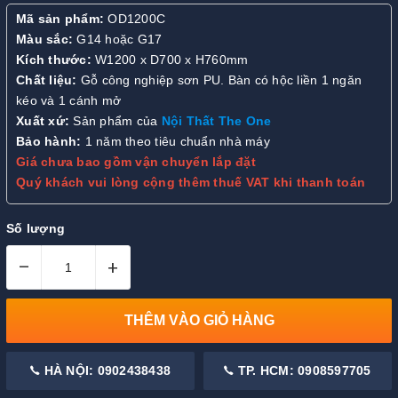
Mã sản phẩm:
OD1200C
Màu sắc:
G14 hoặc G17
Kích thước:
W1200 x D700 x H760mm
Chất liệu:
Gỗ công nghiệp sơn PU. Bàn có hộc liền 1 ngăn
kéo và 1 cánh mở
Xuất xứ:
Sản phẩm của
Nội Thất The One
Bảo hành:
1 năm theo tiêu chuẩn nhà máy
Giá chưa bao gồm vận chuyển lắp đặt
Quý khách vui lòng cộng thêm thuế VAT khi thanh toán
Số lượng
–
+
THÊM VÀO GIỎ HÀNG
HÀ NỘI: 0902438438
TP. HCM: 0908597705