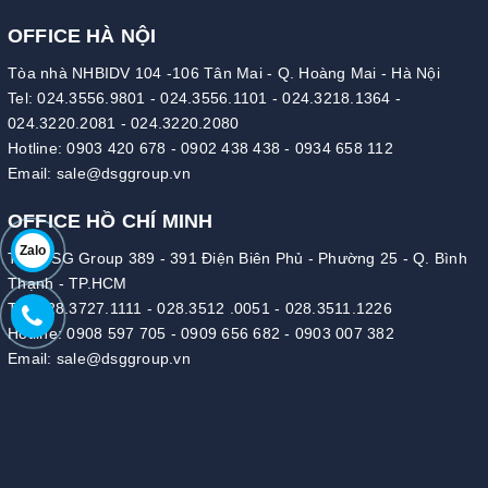
OFFICE HÀ NỘI
Tòa nhà NHBIDV 104 -106 Tân Mai - Q. Hoàng Mai - Hà Nội
Tel:
024.3556.9801
-
024.3556.1101
-
024.3218.1364
-
024.3220.2081
-
024.3220.2080
Hotline:
0903 420 678
-
0902 438 438
-
0934 658 112
Email:
sale@dsggroup.vn
OFFICE HỒ CHÍ MINH
Zalo
Tòa DSG Group 389 - 391 Điện Biên Phủ - Phường 25 - Q. Bình
Thạnh - TP.HCM
Tel:
028.3727.1111
-
028.3512 .0051
-
028.3511.1226
Hotline:
0908 597 705
-
0909 656 682
-
0903 007 382
Email:
sale@dsggroup.vn