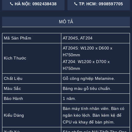
HÀ NỘI: 0902438438
TP. HCM: 0908597705
MÔ TẢ
Mã Sản Phẩm
AT204S, AT204
AT204S: W1200 x D600 x
H750mm
Kích Thước
AT204: W1200 x D700 x
H750mm
Chất Liệu
Gỗ công nghiệp Melamine.
Màu Sắc
Bảng màu gỗ tiêu chuẩn.
Bảo Hành
1 năm.
Bàn máy tính nhân viên. Bàn có
Kiểu Dáng
ngăn kéo lệch. Bàn kèm kệ để
CPU và khay để bàn phím.