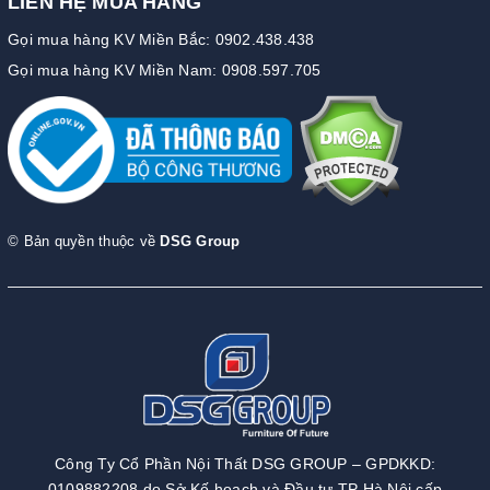
LIÊN HỆ MUA HÀNG
Gọi mua hàng KV Miền Bắc: 0902.438.438
Gọi mua hàng KV Miền Nam: 0908.597.705
© Bản quyền thuộc về
DSG Group
Công Ty Cổ Phần Nội Thất DSG GROUP – GPDKKD:
0109882208 do Sở Kế hoạch và Đầu tư TP Hà Nội cấp