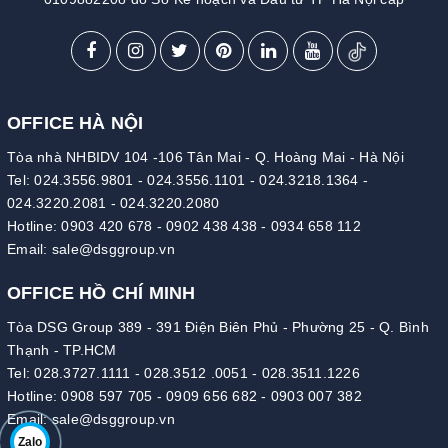
OFFICE HÀ NỘI
Tòa nhà NHBIDV 104 -106 Tân Mai - Q. Hoàng Mai - Hà Nội
Tel:
024.3556.9801
-
024.3556.1101
-
024.3218.1364
-
024.3220.2081
-
024.3220.2080
Hotline:
0903 420 678
-
0902 438 438
-
0934 658 112
Email:
sale@dsggroup.vn
OFFICE HỒ CHÍ MINH
Tòa DSG Group 389 - 391 Điện Biên Phủ - Phường 25 - Q. Bình
Thạnh - TP.HCM
Tel:
028.3727.1111
-
028.3512 .0051
-
028.3511.1226
Hotline:
0908 597 705
-
0909 656 682
-
0903 007 382
Email:
sale@dsggroup.vn
Zalo