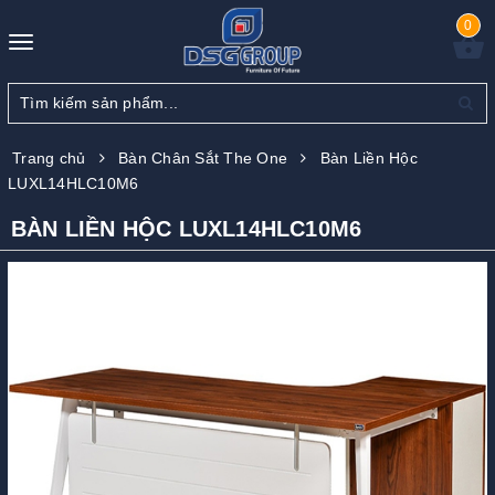
0
Toggle
navigation
Trang chủ
Bàn Chân Sắt The One
Bàn Liền Hộc
LUXL14HLC10M6
BÀN LIỀN HỘC LUXL14HLC10M6