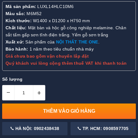
Mã sản phẩm:
LUXL14HLC10M6
Màu sắc:
M6M52
Kích thước:
W1400 x D1200 x H750 mm
Chất liệu:
Mặt bàn và hộc gỗ công nghiệp melamine. Chân
sắt tấm gấp sơn tĩnh điện trắng. Yếm gỗ sơn trắng
Xuất xứ:
Sản phẩm của
NỘI THẤT THE ONE
.
Bảo hành:
1 năm theo tiêu chuẩn nhà máy
Giá chưa bao gồm vận chuyển lắp đặt
Quý khách vui lòng cộng thêm thuế VAT khi thanh toán
Số lượng
–
+
THÊM VÀO GIỎ HÀNG
HÀ NỘI: 0902438438
TP. HCM: 0908597705