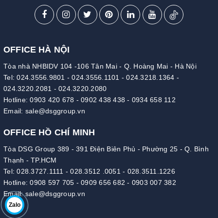
OFFICE HÀ NỘI
Tòa nhà NHBIDV 104 -106 Tân Mai - Q. Hoàng Mai - Hà Nội
Tel:
024.3556.9801
-
024.3556.1101
-
024.3218.1364
-
024.3220.2081
-
024.3220.2080
Hotline:
0903 420 678
-
0902 438 438
-
0934 658 112
Email:
sale@dsggroup.vn
OFFICE HỒ CHÍ MINH
Tòa DSG Group 389 - 391 Điện Biên Phủ - Phường 25 - Q. Bình
Thạnh - TP.HCM
Tel:
028.3727.1111
-
028.3512 .0051
-
028.3511.1226
Hotline:
0908 597 705
-
0909 656 682
-
0903 007 382
Email:
sale@dsggroup.vn
Zalo