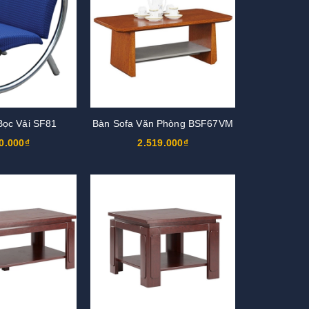
Bọc Vải SF81
Bàn Sofa Văn Phòng BSF67VM
0.000₫
2.519.000₫