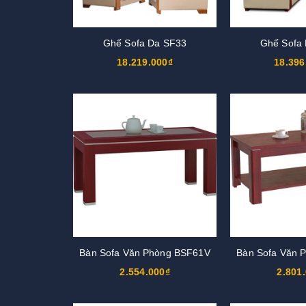
Ghế Sofa Da SF33
Ghế Sofa
18.219.000₫
18.396
Bàn Sofa Văn Phòng BSF61V
Bàn Sofa Văn 
2.554.000₫
2.801