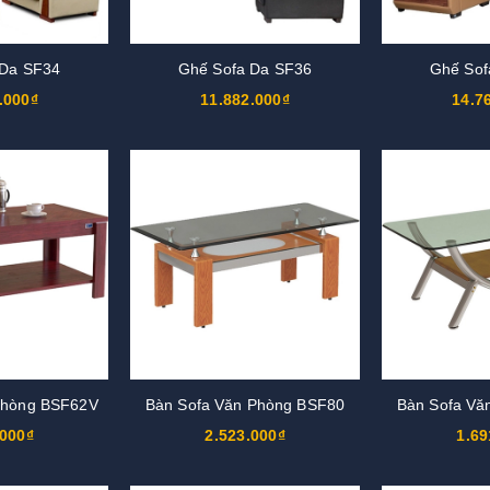
 Da SF34
Ghế Sofa Da SF36
Ghế Sof
.000₫
11.882.000₫
14.7
Phòng BSF62V
Bàn Sofa Văn Phòng BSF80
Bàn Sofa Vă
.000₫
2.523.000₫
1.69