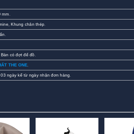
0 mm.
ine, Khung chân thép.
ẩn.
 Bàn có đợt để đồ.
HẤT THE ONE
.
 03 ngày kể từ ngày nhận đơn hàng.