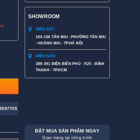
.
SHOWROOM
hi
MIỀN BẮC
104-106 TÂN MAI - PHƯỜNG TÂN MAI
- HOÀNG MAI - TP.HÀ NỘI
MIỀN NAM
389-391 ĐIỆN BIÊN PHỦ - P.25 - BÌNH
THẠNH - TP.HCM
8597705
ĐẶT MUA SẢN PHẨM NGAY
Giao hàng tại công trình