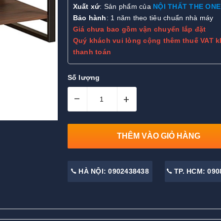
Xuất xứ
: Sản phẩm của
NỘI THẤT THE ONE
Bảo hành
: 1 năm theo tiêu chuẩn nhà máy
Giá chưa bao gồm vận chuyển lắp đặt
Quý khách vui lòng cộng thêm thuế VAT k
thanh toán
Số lượng
–
+
THÊM VÀO GIỎ HÀNG
HÀ NỘI: 0902438438
TP. HCM: 090