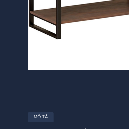
MÔ TẢ