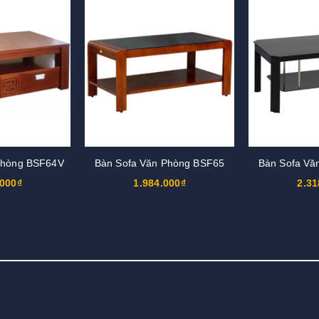
Phòng BSF64V
Bàn Sofa Văn Phòng BSF65
Bàn Sofa Vă
.000₫
1.984.000₫
2.31