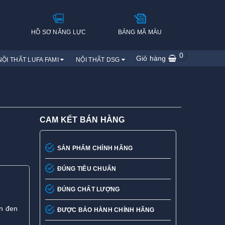
H
HỒ SƠ NĂNG LỰC
BẢNG MÃ MÀU
0
Giỏ hàng
NỘI THẤT LUFA FAMI
NỘI THẤT DSG
CAM KẾT BÁN HÀNG
SẢN PHẨM CHÍNH HÃNG
ĐÚNG TIÊU CHUẨN
ĐÚNG CHẤT LƯỢNG
n đen
ĐƯỢC BẢO HÀNH CHÍNH HÃNG