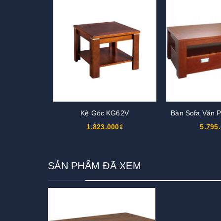
Kệ Góc KG62V
Bàn Sofa Văn 
1.823.000₫
5.795
SẢN PHẨM ĐÃ XEM