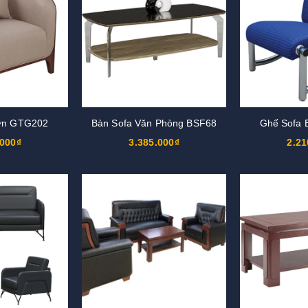
ơn GTG202
Bàn Sofa Văn Phòng BSF68
Ghế Sofa 
.000₫
3.385.000₫
2.21