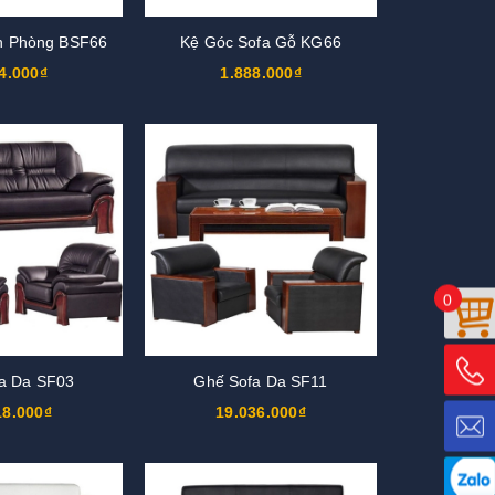
n Phòng BSF66
Kệ Góc Sofa Gỗ KG66
4.000₫
1.888.000₫
0
a Da SF03
Ghế Sofa Da SF11
18.000₫
19.036.000₫