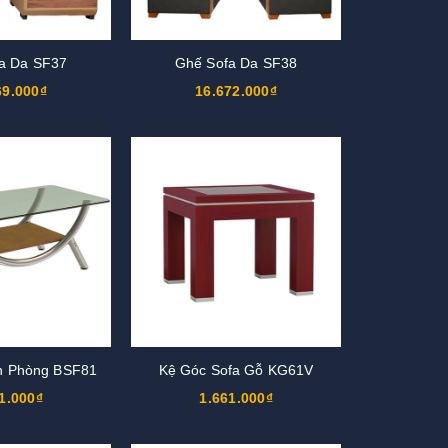
a Da SF37
Ghế Sofa Da SF38
69.000₫
16.672.000₫
n Phòng BSF81
Kệ Góc Sofa Gỗ KG61V
1.000₫
1.661.000₫