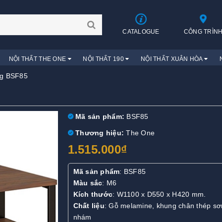
CATALOGUE
CÔNG TRÌN
NỘI THẤT THE ONE
NỘI THẤT 190
NỘI THẤT XUÂN HÒA
ng BSF85
Mã sản phẩm:
BSF85
Thương hiệu:
The One
1.515.000₫
Mã sản phẩm
: BSF85
Màu sắc
: M6
Kích thước
: W1100 x D550 x H420 mm.
Chất liệu
: Gỗ melamine, khung chân thép sơ
nhám