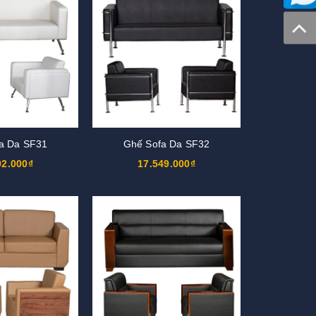
a Da SF31
Ghế Sofa Da SF32
92.000₫
17.549.000₫