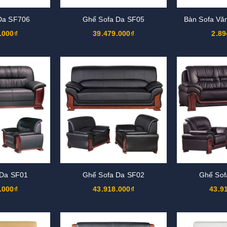
Da SF706
Ghế Sofa Da SF05
Bàn Sofa Vă
.000₫
39.479.000₫
2.89
 Da SF01
Ghế Sofa Da SF02
Ghế Sof
.000₫
43.918.000₫
43.9