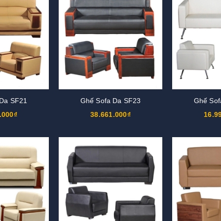
 Da SF21
Ghế Sofa Da SF23
Ghế Sof
.000₫
38.661.000₫
16.9