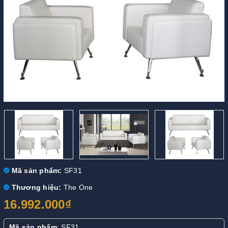
Mã sản phẩm:
SF31
Thương hiệu:
The One
16.992.000₫
Mã sản phẩm
: SF31