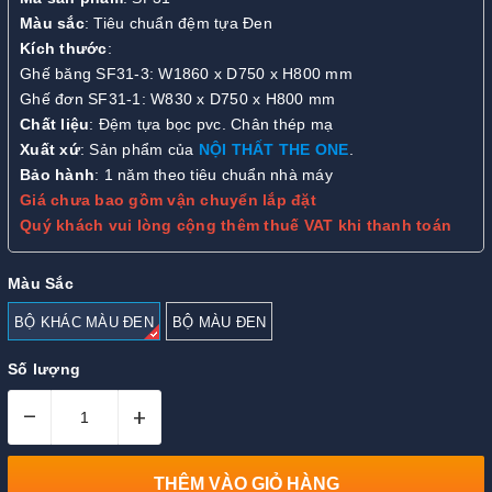
Màu sắc
: Tiêu chuẩn đệm tựa Đen
Kích thước
:
Ghế băng SF31-3: W1860 x D750 x H800 mm
Ghế đơn SF31-1: W830 x D750 x H800 mm
Chất liệu
: Đệm tựa bọc pvc. Chân thép mạ
Xuất xứ
: Sản phẩm của
NỘI THẤT THE ONE
.
Bảo hành
: 1 năm theo tiêu chuẩn nhà máy
Giá chưa bao gồm vận chuyển lắp đặt
Quý khách vui lòng cộng thêm thuế VAT khi thanh toán
Màu Sắc
BỘ KHÁC MÀU ĐEN
BỘ MÀU ĐEN
Số lượng
–
+
THÊM VÀO GIỎ HÀNG